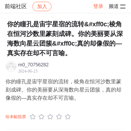
前端社区
登录
频道
加入
帖子详情
社区
前端社区
感慨
你的瞳孔是宙宇星宿的流转&#xff0c;棱角
在恒河沙数里篆刻成碑。你的美丽要从深
海数向星云团簇&#xff0c;真的却像假的—
真实存在却不可言喻。
m0_70756282
2024-06-23
你的瞳孔是宙宇星宿的流转，棱角在恒河沙数里篆
刻成碑。你的美丽要从深海数向星云团簇，真的却
像假的—真实存在却不可言喻。
给本帖投票