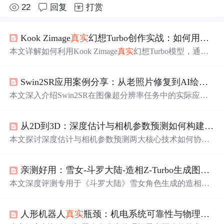
22
回复
打赏
Kook Zimage
真实
幻想Turbo创作实战：如何用简单提示词生成电影级奇幻人像
本文详解如何利用Kook Zimage
真实
幻想Turbo模型，通过
四层结构化提示词工程（主体特征、外观细节、光影氛
围、画质风格）与精准负面提示词，结合采样步数和CFG
Swin2SR应用案例分享：从老照片修复到AI绘图后期，
Scale参数优化，稳定生成兼具
真实
肌肤质感与奇幻元素的
电影级人像。重点突出AI图像生成中的提示词设计逻辑、
本文深入介绍Swin2SR在图像超分辨率任务中的实际应
材质/光影描述技巧及风格排异性控制。
用，涵盖老照片修复、AI绘图后期增强及日常糊图抢救三
大高频场景。重点解析其基于Swin Transformer的AI重建机
从2D到3D：深度估计与相机参数预测如何构建
真实
制，区别于传统插值放大；强调其在JPG压缩伪影抑制、A
I生成噪声修复和老旧图像退化复原方面的针对性优势，并
本文探讨深度估计与相机参数预测两大核心技术如何协同
说明智能显存保护、3–10秒快速推理与细节精准重构等工
实现从2D图像到
真实
感3D场景的重建。重点涵盖相对/绝
程化特性。
对深度建模、尺度校准方法、相机内参（焦距、主点）与
亲测好用：雪女-斗罗大陆-造相Z-Turbo生成图片质量分享，细节拉满
外参（位姿）预测原理，并介绍MoGe、Metric3D v2、Wild
Camera及PerspectiveFields等主流模型的实际性能表现。内
本文深度评测专用于《斗罗大陆》雪女角色生成的造相Z-T
容聚焦于算法落地的关键环节，包括数据预处理、几何约
urbo AI模型。该模型基于Xinference+Gradio部署，具备极
束损失设计，以及在电商3D展示和智能安防等领域的量化
简安装、高角色还原度、卓越细节刻画能力（如
瞳孔
雪花
效果验证。
人形机器人
真实
瓶颈：机电系统可靠性与物理世界适配
倒影、发梢冰晶、肌肤冷白光泽等）及良好复杂提示词理