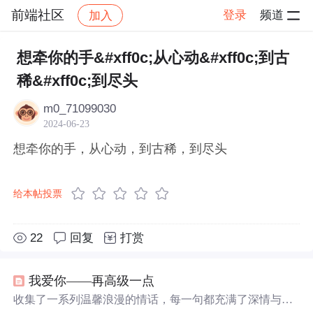
前端社区
登录
频道
加入
帖子详情
社区
前端社区
感慨
想牵你的手&#xff0c;从心动&#xff0c;到古
稀&#xff0c;到尽头
m0_71099030
2024-06-23
想牵你的手，从心动，到古稀，到尽头
给本帖投票
22
回复
打赏
我爱你——再高级一点
收集了一系列温馨浪漫的情话，每一句都充满了深情与爱