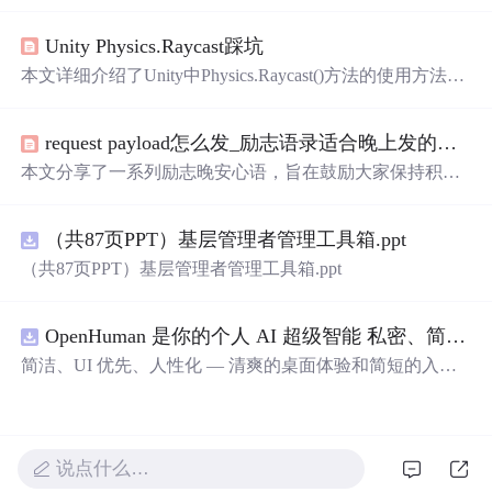
意，适合用来表达对心爱之人的感情。
Unity Physics.Raycast踩坑
本文详细介绍了Unity中Physics.Raycast()方法的使用方法及
其参数意义，特别强调了射线起点和方向向量的正确设置
方式，避免常见的使用误区。
request payload怎么发_励志语录适合晚上发的说说
本文分享了一系列励志晚安心语，旨在鼓励大家保持积极
的心态面对生活。无论是寻找坚持的理由还是重新开始的
勇气，这些话语都能帮助你调整状态，迎接美好的明天。
（共87页PPT）基层管理者管理工具箱.ppt
（共87页PPT）基层管理者管理工具箱.ppt
OpenHuman 是你的个人 AI 超级智能 私密、简洁、极其强大
简洁、UI 优先、人性化 — 清爽的桌面体验和简短的入门
流程让你从安装到拥有一个可用的智能体仅需几次点击
——无需先配置，无需终端。智能体有一张脸：一个桌面
吉祥物，会说话、能感知周围环境、可作为真实参与者加
入你的 Google Meet 会议、跨周记住你，即使你停止输入
说点什么…
后仍在后台持续思考。