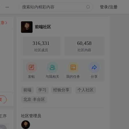
...
录
登录/注册
文章
前端社区
316,331
60,458
社区成员
社区内容
发帖
与我相关
我的任务
分享
前端
学习
经验分享
个人社区
复
北京·丰台区
社区管理员
正序