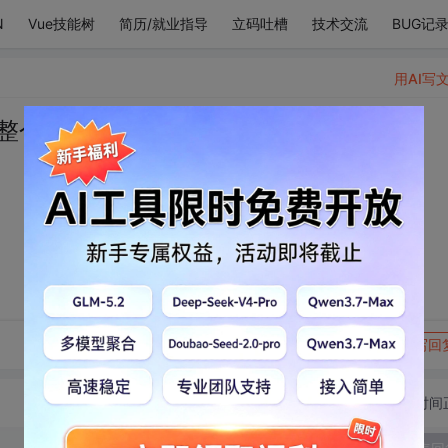
N
Vue技能树
简历/就业指导
立码吐槽
技术交流
BUG记
用AI写
整个银河系。
转发到动态
举报
写回
切换为时间