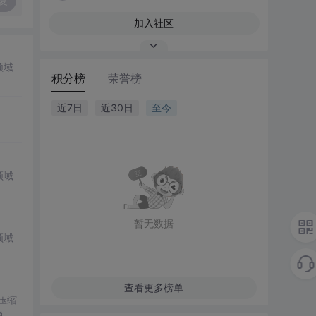
复
加入社区
领域
积分榜
荣誉榜
近7日
近30日
至今
领域
暂无数据
领域
查看更多榜单
。压缩
说