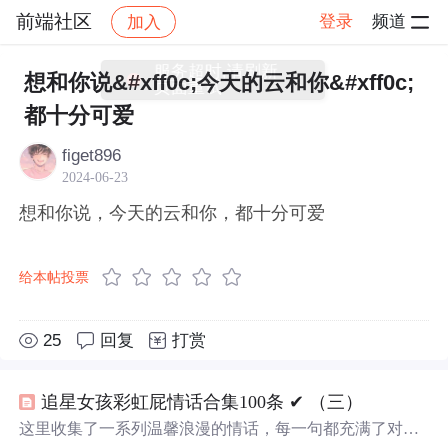
前端社区
登录
频道
加入
帖子详情
社区
前端社区
感慨
服务超时,请刷新
想和你说&#xff0c;今天的云和你&#xff0c;
页面重试
都十分可爱
figet896
2024-06-23
想和你说，今天的云和你，都十分可爱
给本帖投票
25
回复
打赏
追星女孩彩虹屁情话合集100条 ✔︎ （三）
这里收集了一系列温馨浪漫的情话，每一句都充满了对爱