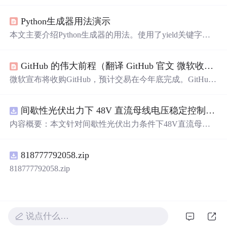
的细腻描绘，从月光到星光，从微笑到眼神，每一刻的感
动都被精心记录下来。
Python生成器用法演示
本文主要介绍Python生成器的用法。使用了yield关键字的
函数是生成器函数，它可用于迭代，每次遍历从上一次yiel
d结束处开始。创建生成器主要有两种方式：生成器表达式
GitHub 的伟大前程（翻译 GitHub 官文 微软收购GitHub）
和生成器函数，并通过代码演示了用这两种方式实现文本
逐字输出的打字效果。
微软宣布将收购GitHub，预计交易在今年底完成。GitHub
自十年前成立以来已成为重要的开发者社区，微软承诺将
继续支持其发展并保持独立运营。
间歇性光伏出力下 48V 直流母线电压稳定控制及储能双向充放电闭环调控体系研究（Simulink仿真实现）
内容概要：本文针对间歇性光伏出力条件下48V直流母线
电压稳定控制及储能双向充放电闭环调控问题，提出一种
基于离网光伏直流微网系统的协同控制体系。通过构建包
818777792058.zip
含光伏阵列、Boost型DC-DC变换器、双向DC-DC变换器
与锂离子电池储能系统的完整拓扑结构，结合光伏最大功
818777792058.zip
率点跟踪（MPPT）技术和储能系统的双向功率调节能
力，实现对功率供需失衡的有效抑制。系统采用分层控制
架构，集成电压外环与电流内环双闭环控制策略，确保在
光照强度波动、负载突变等动态工况下维持母线电压稳
说点什么…
定。在Simulink环境中搭建全系统仿真模型，验证了控制策