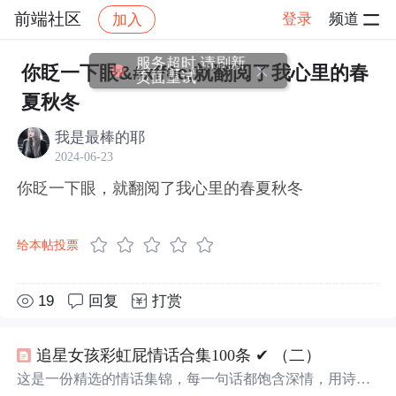
前端社区
登录
频道
加入
帖子详情
社区
前端社区
感慨
服务超时,请刷新
你眨一下眼&#xff0c;就翻阅了我心里的春
页面重试
夏秋冬
我是最棒的耶
2024-06-23
你眨一下眼，就翻阅了我心里的春夏秋冬
给本帖投票
19
回复
打赏
追星女孩彩虹屁情话合集100条 ✔︎ （二）
这是一份精选的情话集锦，每一句话都饱含深情，用诗意