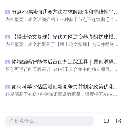
的语言表达对爱人的独特情感。从四季更替到日常琐碎，
从山川湖海到街头巷尾，每一段文字都在诉说着对一个人
节点不连续伽辽金方法在求解线性和非线性平流方程中的一维实现（Matlab代码实现）
的思念与热爱。
内容概要：本文详细介绍了一种基于节点不连续伽辽金方
法（Discontinuous Galerkin Method）在求解线性和非线性
平流方程中的一维数值实现方案，并提供了完整的MATLA
【博士论文复现】光伏并网逆变器序阻抗建模、扫频辨识与弱电网交互稳定性分析【阻抗建模、验证扫频法】（Matlab代码、Simulink仿真实现）
B代码实现。该方法在处理偏微分方程特别是具有间断解
或高梯度特征的问题时展现出优异的稳定性和精度。文中
内容概要：本文档聚焦于【博士论文复现】光伏并网逆变
系统阐述了算法的核心原理、空间离散化策略、时间推进
器序阻抗建模、扫频辨识与弱电网交互稳定性分析，提供
机制以及边界条件的处理方式，通过具体编程实例展示如
了完整的Matlab代码与Simulink仿真实现方案。内容涵盖基
何在MATLAB环境中实现该数值方法，并辅以典型算例验
终端编码智能体后台任务追踪工具｜原创源码+测试+离线报告
于谐波线性化的并网VSG逆变器正负序阻抗建模、锁相环
证其有效性和可靠性。此外，文章还强调科研工作中“借
与电流环的小信号建模、扫频法辨识系统阻抗、奈奎斯特
原创可运行的工程审计与分析工具合集中的独立项目。每
力”与创新思维的重要性，鼓励研究者在夯实理论基础的同
稳定性判据的应用，以及在弱电网条件下逆变器与电网交
个压缩包包含完整 Node.js、HTML、CSS、JavaScript 源
时勇于探索新思路。; 适合人群：具备偏微分方程数值解法
互稳定性的仿真验证全过程。通过理论推导与仿真实践相
码，内置合成示例、3 项自动化验收、离线 HTML/JSON/S
基础知识、熟悉MATLAB编程，从事计算数学、流体力
结合，帮助读者掌握新能源并网系统稳定性分析的核心技
如何科学评估区域创新竞争力并制定政策优化策略？.docx
VG 报告、1080×720 运行效果图、README、运行说明、
学、物理建模及相关领域的研究生、科研人员及工程技术
术与工程实现方法。; 适合人群：具备电力电子、自动控制
MIT License 与原创授权声明。零第三方运行依赖，不包含
科易网基于40亿+科创知识图谱数据库，深度探索AI技术
开发者。; 使用场景及目标：① 学习并掌握节点不连续伽
理论基础，熟悉Matlab/Simulink环境，从事新能源发电、并
榜单产品源码、官方素材、论文、账号数据或未授权内
在技术转移、成果转化、技术经纪、知识产权、产业创
辽金方法的基本理论与实现流程；② 利用所提供的MATL
网控制或电力系统稳定性研究的研究生、科研人员及工程
容。适合 AI 工程、前端、运维和质量团队用于本地预检、
新、科技招商等垂直领域的多样化应用场景，研究科技创
AB代码开展线性和非线性平流方程的数值模拟实验；③
师。; 使用场景及目标：① 复现博士论文中关于光伏并网
教学演示与二次开发。运行方法：Node.js 18+ 下执行 npm
新领域的AI+数智化解决方案，推动科技创新与产业创新
将该方法作为基础算法应用于高分辨率数值模拟、守恒律
逆变器阻抗建模与稳定性分析的关键实验；② 学习并掌握
test 与 npm run report，或启动静态服务器打开 index.html。
智能化发展。
说点什么…
方程求解等科研项目中的扩展与改进； 阅读建议：建议读
扫频法（Frequency Scan）在实际系统中的应用技巧；③
者结合经典数值分析教材深入理解DG方法的数学背景，逐