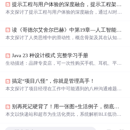
提示工程与用户体验的深度融合，提示工程架构师的实践
本文探讨了提示工程与用户体验的深度融合，通过AI对话
剧本到贴心交互的实践之
路
，详细介绍了如何让AI“
听
懂”
并“记住”用户的需求和偏好。文章通过比喻、核心概念解
读《哥德尔艾舍尔巴赫》中第19章—人工智能的展望 的思考
释、算法原理、具体操作步骤、数学模型和公式、项目实
战以及实际应用场景，深入浅出地阐述了提示工程架构师
本文探讨了人类思维中的滑动性，概念骨架及其在认知中
如何设计出既懂用户又贴心的AI交互体验。
的应用，以及这些特性如何区别于人工智能。通过实例分
析了思维滑动的不同层级，概念骨架的作用，以及智能计
Java 23 种设计模式 完整学习手册
算机与人在处理信息时的不同之处。
生动描述：品牌专卖店，可一次性购买手机、耳机、平板
整套产品。核心：一个工厂生产一整个产品族。适用场
景：多系列配套产品、产品体系固定。java运行// 产品族：
搞定“项目八怪”，你就是管理高手！
手机// 产品族：耳机// 具体产品@OverrideSystem.out.println
("小米手机打电话");@OverrideSystem.out.println("小米耳机
本文探讨了项目经理在工作中可能遇到的八种沟通难题，
听
音乐
");// 抽象工厂// 具体工厂@Override@Override// 测试
如聊天怪、休闲怪等，并提出通过目标设定和个人成长来
图解plaintext。
提升沟通技巧和应对不同类型的团队成员。
别再死记硬背了！用一张图+生活例子，彻底搞懂BLE蓝牙协议栈（附GAP/GATT核心概念解析）
本文以快递站和超市为生活化类比，系统解析BLE低功耗
蓝牙协议栈的三层架构（Controller/Host/Application）及核
心层功能：PHY层对应无线信道与跳频机制，LL层描述五