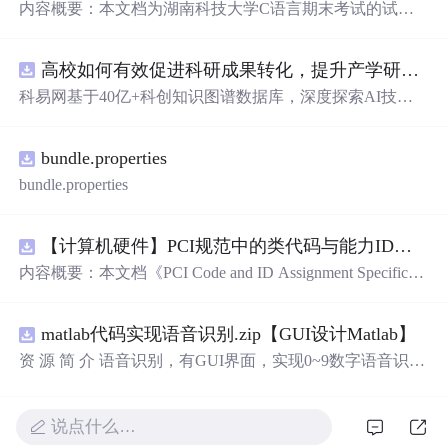
内容概要：本文档为湖南科技大学C语言期末考试的试题
库，主要包含多套选择题，涵盖C语言的基础知识点，如
基本数据类型、运算符与表达式、控制结构（if、switch、
高校如何有效促进科研成果转化，提升产学研合作效率？.docx
循环）、数组、字符串处理、函数定义与调用、指针初步
等内容。题目形式为单项选择题，每道题后附有正确答
科易网基于40亿+科创知识图谱数据库，深度探索AI技术
案，旨在帮助学生巩固C语言语法和程序逻辑理解，提升
在技术转移、成果转化、技术经纪、知识产权、产业创
编程实践能力。; 适合人群：适用于高等院校计算机相关专
新、科技招商等垂直领域的多样化应用场景，研究科技创
业学习C语言课程的学生，特别是准备期末考试或需要强
bundle.properties
新领域的AI+数智化解决方案，推动科技创新与产业创新
化基础知识的初学者。; 使用场景及目标：①用于考前复
智能化发展。
bundle.properties
习，检验对C语言核心概念的掌握程度；②辅助教师出题
或课堂教学练习；③通过反复练习提高编程思维与代码逻
辑分析能力。; 阅读建议：建议结合教材和上机实践进行练
【计算机硬件】PCI规范中的类代码与能力ID分配：设备功能分类及扩展能力标识系统设计
习，重点关注易错题和涉及复杂逻辑控制的题目，理解每
内容概要：本文档《PCI Code and ID Assignment Specificati
道题背后的程序执行流程，以达到真正掌握语言特性的目
on Revision 1.10》由PCI-SIG发布，定义了PCI设备的类代
的。
码（Class Codes）、能力标识（Capability IDs）和扩展能
matlab代码实现语音识别.zip【GUI设计Matlab】
力标识（Extended Capability IDs）的标准编码规范。文档
详细列出了各类设备的功能分类，包括存储控制器、网络
资 源 简 介 语音识别，有GUI界面，实现0~9数字语音识别
控制器、显示设备、输入设备等，并为每种设备类型分配
详 情 说 明 在这个文档中，我们将讨论语音识别的重要性
唯一的Base Class、Sub-C
以及如何实现0到9的数字语音识别。语音识别是一种技
术，它可以将人类的语音转换为计算机可以理解的文本。
说点什么…
它在许多领域有广泛的应用，包括语音助手、语音控制和