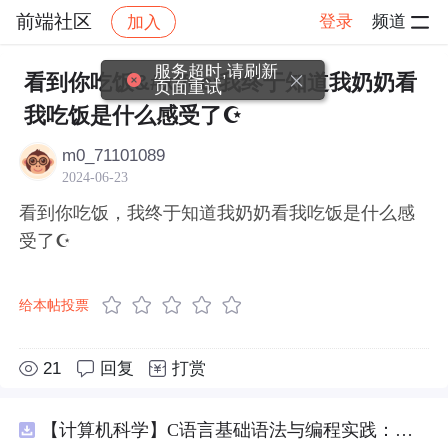
前端社区
登录
频道
加入
帖子详情
社区
前端社区
感慨
服务超时,请刷新
看到你吃饭&#xff0c;我终于知道我奶奶看
页面重试
我吃饭是什么感受了☪
m0_71101089
2024-06-23
看到你吃饭，我终于知道我奶奶看我吃饭是什么感
受了☪
给本帖投票
21
回复
打赏
【计算机科学】C语言基础语法与编程实践：湖南科技大学期末考试核心知识点解析