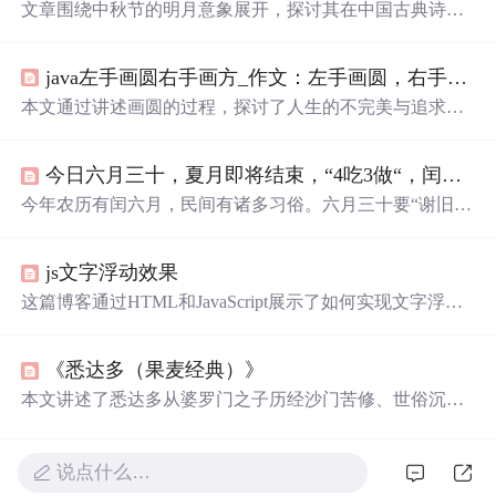
文章围绕中秋节的明月意象展开，探讨其在中国古典诗词
中的象征意义，如团圆、孤独、思念与永恒。通过引用苏
轼、李白等诗句，分析
月亮
作为情感载体在传统文化中的
java左手画圆右手画方_作文：左手画圆，右手画方
核心地位，并关联月饼的团圆寓意及‘千里共婵娟’的精神
共鸣。内容聚焦于月的文化符号性、文学表达及其承载的
本文通过讲述画圆的过程，探讨了人生的不完美与追求完
人文情感。
美的过程。强调了每个人的人生都有遗憾，但正是这些遗
憾促使我们不断努力，追求更加圆满的人生。
今日六月三十，夏月即将结束，“4吃3做“，闰六月再次来袭
今年农历有闰六月，民间有诸多习俗。六月三十要“谢旧
月”，打扫庭院、焚香拜灶。饮食上有4吃，如绿豆汤、糯
米饭等；还有3做，包括大扫除、备加菜饭、添新物。此
js文字浮动效果
外，还有不远行、不大修、不慌乱等“三不做”习俗，体现
对生活的美好期许。
这篇博客通过HTML和JavaScript展示了如何实现文字浮动
的效果。作者利用CSS设置元素的绝对定位，JavaScript则
用来随机生成文字的初始位置和透明度变化，营造出文字
《悉达多（果麦经典）》
在页面上随机飘动的视觉效果。此外，文中还包含了对CS
S样式和JavaScript事件监听的运用，增加了互动性和趣味
本文讲述了悉达多从婆罗门之子历经沙门苦修、世俗沉
性。
沦，最终在河边与船夫生活中觉醒的过程。他超越知识与
仪式，通过亲身体验欲望、爱与失落，领悟到智慧不可言
传、时间不存在于当下等深刻哲理。真正的自我在倾听自
说点什么…
然与内心之声中浮现，实现了对轮回的超脱和对万物的包