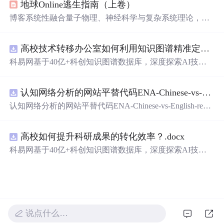
地球Online逃生指南（上卷）
现，推动了行业的进步。
博客系统性融合量子物理、神经科学与复杂系统理论，构
建以‘空性’为内核的认知解构框架。重点阐述预测编码机
制如何生成主观幻觉，揭示身份叙事的社会基因建构本
高校技术转移办公室如何利用知识图谱精准定位产业需求与技术适配点？.docx
质；提出‘无我布施’作为分布式网络的非对称负熵干预，
建立基于觉知训练的流动生存范式，并用数学模型（如痛
科易网基于40亿+科创知识图谱数据库，深度探索AI技术
苦负熵公式、自由度流体方程）量化意识自由。全文贯穿
在技术转移、成果转化、技术经纪、知识产权、产业创
量子真空、概率叠加、全息网络等信息技术相关概念。
新、科技招商等垂直领域的多样化应用场景，研究科技创
认知网络分析的网站平替代码ENA-Chinese-vs-English-reproducible.zip
新领域的AI+数智化解决方案，推动科技创新与产业创新
智能化发展。
认知网络分析的网站平替代码ENA-Chinese-vs-English-repro
ducible.zip
高校如何提升科研成果的转化效率？.docx
科易网基于40亿+科创知识图谱数据库，深度探索AI技术
在技术转移、成果转化、技术经纪、知识产权、产业创
新、科技招商等垂直领域的多样化应用场景，研究科技创
新领域的AI+数智化解决方案，推动科技创新与产业创新
智能化发展。
说点什么…