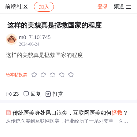
前端社区
登录
频道
加入
帖子详情
社区
前端社区
感慨
这样的美貌真是拯救国家的程度
m0_71101745
2024-06-24
这样的美貌真是拯救国家的程度
给本帖投票
23
回复
打赏
传统医美身处风口浪尖，互联网医美如何
拯救
？
从传统医美到互联网医美，行业经历了一系列变革。医美
市场快速发展，但面临信任危机和技术人才短缺等问题。
O2O服务平台、SAAS服务平台及医美消费金融平台的出