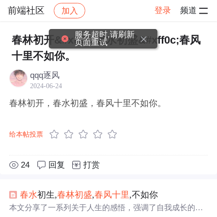
前端社区
登录
频道
加入
帖子详情
社区
前端社区
感慨
服务超时,请刷新
春林初开&#xff0c;春水初盛&#xff0c;春风
页面重试
十里不如你。
qqq逐风
2024-06-24
春林初开，春水初盛，春风十里不如你。
给本帖投票
24
回复
打赏
春水
初生,
春林
初盛
,
春风
十里
,不如你
本文分享了一系列关于人生的感悟，强调了自我成长的重