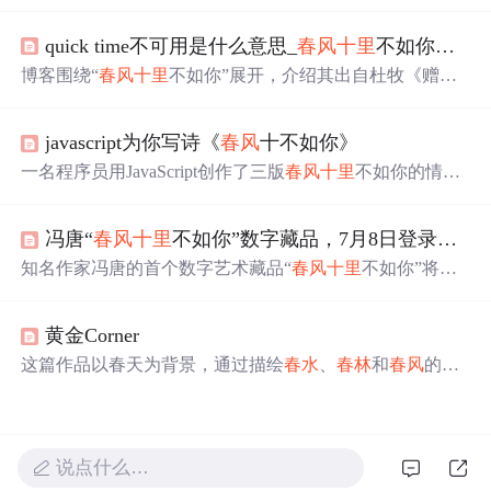
要性，并通过励志的话语鼓励读者积极面对生活中的挑
战。
quick time不可用是什么意思_
春风
十里
不如你，用了什么典故，是什么意思？
博客围绕“
春风
十里
不如你”展开，介绍其出自杜牧《赠别
二首》之一，后被诗人多有化用，如秦观、姜夔等。还提
到读者对诗句可能有不同联想，最后指出该表述多用于青
javascript为你写诗《
春风
十不如你》
春偶像剧，体现了唐诗宋词对后人的影响力。
一名程序员用JavaScript创作了三版
春风
十里
不如你的情
诗，展现了从新手到资深的不同编程风格，包括简约版、
抽象封装版和单元测试版。
冯唐“
春风
十里
不如你”数字藏品，7月8日登录希壤！
知名作家冯唐的首个数字艺术藏品“
春风
十里
不如你”将于7
月8日在百度希壤商城发售，限量2000份。该藏品采用百度
超级链技术确保唯一性和收藏价值，并能在元宇宙中以多
黄金Corner
模态形式展示。
这篇作品以春天为背景，通过描绘
春水
、
春林
和
春风
的美
好景象，表达了一种寻找与期盼的情感。文中并未涉及信
息技术相关内容。
说点什么…