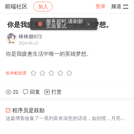
前端社区
登录
频道
加入
帖子详情
社区
前端社区
感慨
服务超时,请刷新
你是我疲惫生活中唯一的英雄梦想。
页面重试
棒棒糖872
2024-06-25
你是我疲惫生活中唯一的英雄梦想。
给本帖投票
21
回复
打赏
程序员是鼓励
这篇博客收集了一系列富有深意的话语，如别慌，月亮也
正在大海某处迷茫和你是我
疲惫
生活
中
唯一
的
英雄
梦想
，
展现了
生活
中
的美好瞬间和情感共鸣。这些短句传递了坚