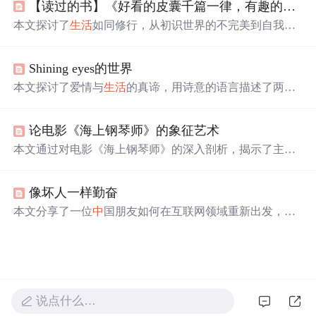
【读过的书】《好看的皮囊千篇一律，有趣的灵魂万里挑一》
持、热爱和希望的主题，鼓励人们在日常
中
寻找意义，保
持理智面对挑战，并在彼此的世界
中
找到连接。
本文探讨了
生活
如同修行，从初识世界的不完美到自我完
善的过程。强调了个人成长的重要性，包括培养有趣灵
魂、面对挑战的勇气、独立思考与自我反省。文章呼吁读
Shining eyes的世界
者珍惜
生活
中
的每一次体验，勇于追求
梦想
，同时保持真
实自我。
本文探讨了爱情与
生活
的真谛，用诗意的语言描述了两个
人在一起的温馨画面，从日常的点滴到心灵的深处，再到
各自的努力与成长。同时也提到了
生活
的艰辛与自我承
论电影《海上钢琴师》的象征艺术
担，展现了真实的人生态度。
本文通过对电影《海上钢琴师》的深入剖析，揭示了主人
公1900在有限
生活
舞台上的自由与
梦想
，以及他在音乐创
作
中
表现出的入世与出世的态度。文章还探讨了1900在下
像坏人一样勤奋
不下船之间的抉择及其深层含义。
本文分享了一位
中
国朋友如何在互联网领域重新出发，克
服困难，最终在兄弟连教育机构找到了实现
梦想
的平台。
通过个人经历讲述，强调了坚持不懈和勇于追求
梦想
的重
要性。
说点什么…