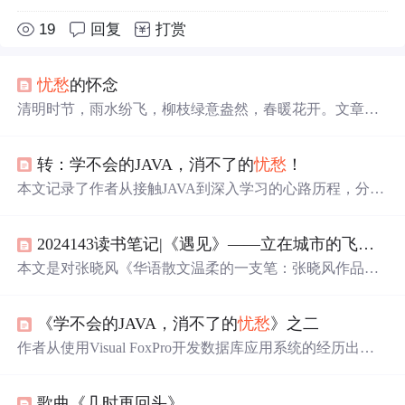
19
回复
打赏
忧愁
的怀念
清明时节，雨水纷飞，柳枝绿意盎然，春暖花开。文章通
过细腻的笔触描绘了清明节的美好景象，同时表达了对逝
去亲人的怀念之情。文中提及了清明时节的雨、生机勃勃
转：学不会的JAVA，消不了的
忧愁
！
的自然景观以及人们的情感变化，展现了清明节的双重意
义。
本文记录了作者从接触JAVA到深入学习的心路历程，分享
了自学JAVA过程中遇到的各种挑战及应对策略，探讨了JA
VA类、对象、类库等核心概念。
2024143读书笔记|《遇见》——立在城市的飞尘里，我们是一列
本文是对张晓风《华语散文温柔的一支笔：张晓风作品集
（共5册）》中《遇见》的读书笔记。书中文字温柔慈悲、
角度奇特，展现了生活、爱情、亲情等多方面感悟，如对
《学不会的JAVA，消不了的
忧愁
》之二
爱、时间、自然的思考，还有对小孩、母亲的细腻情感描
写，打开了看待事情的新角度。
作者从使用Visual FoxPro开发数据库应用系统的经历出
发，意识到在网络计算时代VFP的局限性，并决定学习Jav
a，一种优秀的网络编程语言。文章回顾了作者的学习背景
歌曲《几时再回头》
和动机。