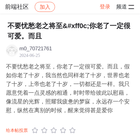
前端社区
登录
频道
加入
帖子详情
社区
前端社区
感慨
不要忧愁老之将至&#xff0c;你老了一定很
可爱。而且
m0_70721761
2024-06-25
不要忧愁老之将至，你老了一定很可爱。而且，假
如你老了十岁，我当然也同样老了十岁，世界也老
了十岁，上帝也老了十岁，一切都还是一样。我只
愿意凭着一点灵感的相通，时时带给彼此以慰藉，
像流星的光辉，照耀我疲惫的梦寐，永远存一个安
慰，纵然在离别的时候，醒来觉得甚是爱你
给本帖投票