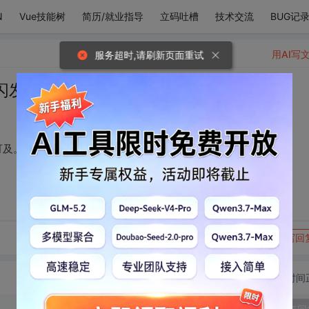
N
Vue技能树
简历/就业指导
立码吐槽
技术交流
BUG记
用AI写
服务超时,请刷新页面重试
闪发光，一样的遥不可及。
可及。
转发到动态
举报
写回
切换为时间