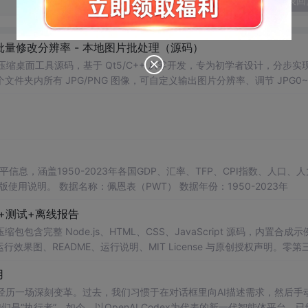
发表回
 - 批量修改分辨率 - 本地图片批处理（源码）
图片压缩桌面工具源码，基于 Qt5/C++ 从零开发，专为初学者设计，分步实
夹内所有 JPG/PNG 图像，可自定义输出图片分辨率、调节 JPG0~1
完成后自动统计每张图片压缩前后文件体积，计算整体压缩缩小比例，直
mage 图像绘图、文件目录遍历、UI 交互开发； 需要本地批量处理图片的办
地文件 IO、进度条交互的开发学习者。 使用场景 自媒体批量压缩配图，
册图片； 程序开发学习：QFileDialog 文件选择、QDir 文件夹
防卡顿、文件大小格式化转换全套 Qt 图像开发实战案例。 工具核心功能清单 
图片； 自定义输出宽高分辨率，支持锁定原始宽高比，避免图片拉伸变形
占用大小； 自定义输出保存目录，批量生成压缩后的图片文件； 实时进度条
本等多项数据，整理的PWT 11.0中文翻译使用说明，英文原版使用说明。 数据名称：佩恩表（PWT） 数据年份：1950-2023年
图片压缩前后体积，换算 KB/MB 直观展示； 批量完成弹窗汇总：图片
码+测试+离线报告
完整模块化代码，功能拆分清晰，每段代码附带详细注释，新手可分步拆解
VC，Windows 平台可直接编译运行； 源码结构清晰，功能
完整 Node.js、HTML、CSS、JavaScript 源码，内置合成示
0 运行效果图、README、运行说明、MIT License 与原创授权声明。零第
或未授权内容。适合 AI 工程、前端、运维和质量团队用于本地预检、
用
npm run report，或启动静态服务器打开 index.html。
工具正经历一场深刻变革。过去，我们习惯于在对话框里向AI描述需求，然后手
是“执行者”。如今，以OpenAI Codex为代表的新一代智能体平台，已