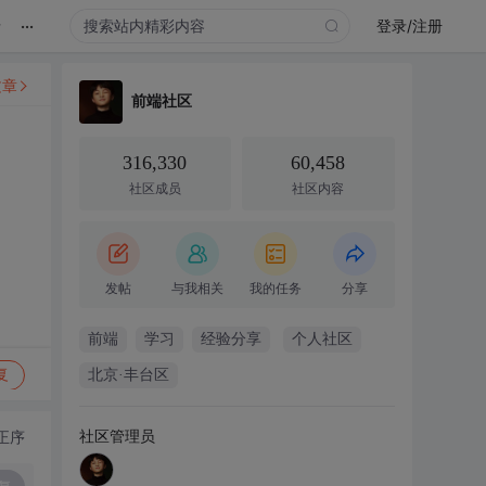
...
录
登录/注册
文章
前端社区
316,330
60,458
社区成员
社区内容
发帖
与我相关
我的任务
分享
前端
学习
经验分享
个人社区
复
北京·丰台区
社区管理员
正序