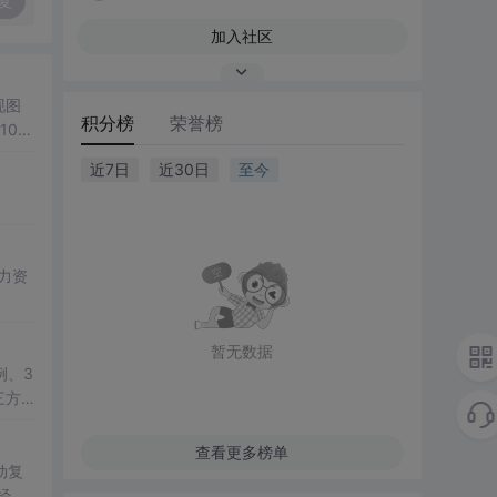
复
加入社区
现图
积分榜
荣誉榜
00
观展
近7日
近30日
至今
公、
降低图
遍历、
双模
； 滑
展示处
总
学
暂无数据
例、3
三方
教学演
查看更多榜单
动复
经彻