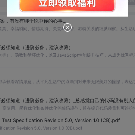
发表回
案，有没有哪个说中你的心事...
童真、幸福瞬间、情感期待、失去与珍惜、独特关系的细腻洞察。从生活
巧必须知道（进阶必备，建议收藏）
）、函数和循环优化，以及JavaScript性能提升技巧，来成为优秀程
都承载着深情厚意，从平凡生活中的点滴到对未来无限美好的憧憬，表达
松耦合、高复用、函数优化和条件优化等编码规范，旨在提升代码质量和可维护
Test Specification Revision 5.0, Version 1.0 (CB).pdf
ication Revision 5.0, Version 1.0 (CB).pdf