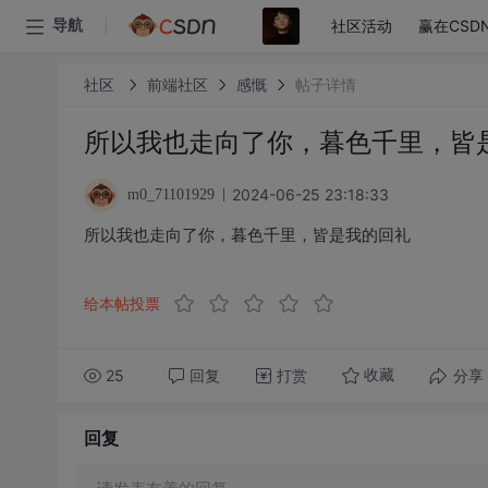
社区活动
赢在CSD
导航
社区
前端社区
感慨
帖子详情
所以我也走向了你，暮色千里，皆
2024-06-25 23:18:33
m0_71101929
所以我也走向了你，暮色千里，皆是我的回礼
给本帖投票
25
回复
打赏
分享
收藏
回复