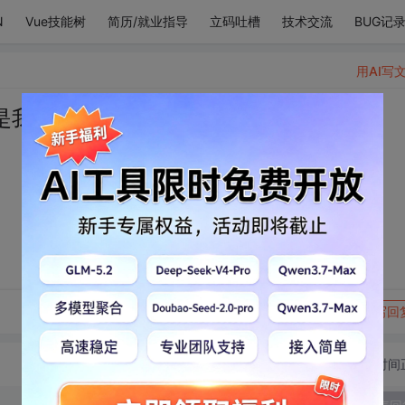
N
Vue技能树
简历/就业指导
立码吐槽
技术交流
BUG记
用AI写
是我的回礼
转发到动态
举报
写回
切换为时间