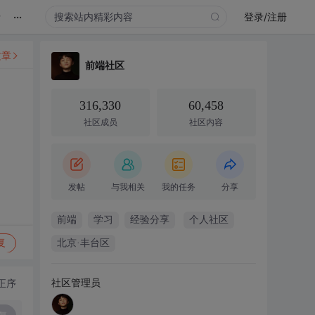
...
录
登录/注册
文章
前端社区
316,330
60,458
社区成员
社区内容
发帖
与我相关
我的任务
分享
前端
学习
经验分享
个人社区
复
北京·丰台区
社区管理员
正序