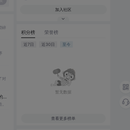
复
加入社区
琐碎
积分榜
荣誉榜
近7日
近30日
至今
序
了对
暂无数据
如何让你的代码变得更优雅？这些代码规范和技巧必须知道（进阶必备，建议收藏）_总感觉自己的代码没有别人的优雅
性。
查看更多榜单