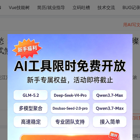
N
Vue技能树
简历/就业指导
立码吐槽
技术交流
BUG记
用AI写
愁；眼睛不是眼睛，是江河奔腾汇聚的璀璨
忒煞情浓
是江河奔腾汇聚的璀璨；嘴巴也不是嘴巴，是红尘嚣嚣里的忒煞情浓
转发到动态
举报
写回
切换为时间