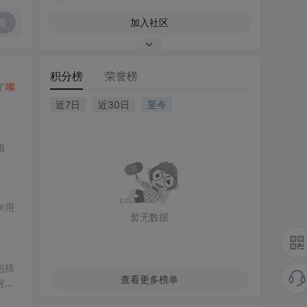
复
加入社区
积分榜
荣誉榜
了
嘴
近7日
近30日
至今
指
学用
暂无数据
包括
查看更多榜单
何通