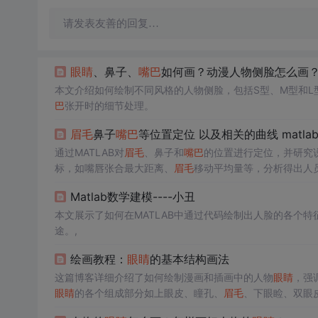
请发表友善的回复…
眼睛
、鼻子、
嘴巴
如何画？动漫人物侧脸怎么画
本文介绍如何绘制不同风格的人物侧脸，包括S型、M型和L
巴
张开时的细节处理。
眉毛
鼻子
嘴巴
等位置定位 以及相关的曲线 matla
通过MATLAB对
眉毛
、鼻子和
嘴巴
的位置进行定位，并研究
标，如嘴唇张合最大距离、
眉毛
移动平均量等，分析得出人
Matlab数学建模----小丑
本文展示了如何在MATLAB中通过代码绘制出人脸的各个
途。,
绘画教程：
眼睛
的基本结构画法
这篇博客详细介绍了如何绘制漫画和插画中的人物
眼睛
，强
眼睛
的各个组成部分如上眼皮、瞳孔、
眉毛
、下眼睑、双眼
过练习找到平衡感，并给出了男性和女性角色
眼睛
的对比，