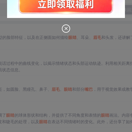
发表回
？
型的脸部特征，以及在正侧面如何描绘
眼睛
、耳朵、
眉毛
和头发，还讲解
b
说话过程中的曲线变化，以揭示情绪状态和头部运动轨迹。利用相关距离
员状态信息。
特征，如圆脸、黑瞳孔、鼻子、
眉毛
、
眼睛
和部分
嘴巴
，用于视觉效果或教
调了
眼睛
的球体形状和结构，并提供了不同角度和表情的
眼睛
画法。内容
皮和睫毛的处理，以及
眼睛
在表达不同情绪时的变化。此外，还分享了如
以及如何利用
眉毛
和眼睑来表现表情。