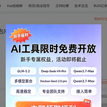
N
Vue技能树
简历/就业指导
立码吐槽
技术交流
BUG记
用AI写
抱来的有安全感
转发到动态
举报
写回
切换为时间