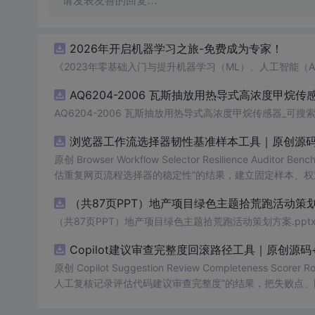
请发表友善的回复…
2026年开启机器学习之旅-免费成为专家！
《2023年零基础入门与提升机器学习（ML）、人工智能（
AQ6204-2006 瓦斯抽放用热导式高浓度甲烷传感
AQ6204-2006 瓦斯抽放用热导式高浓度甲烷传感器_可搜索.
浏览器工作流选择器韧性基准样本工具｜原创源码
原创 Browser Workflow Selector Resilience A
估重复网页流程选择器的稳定性”的结果，建立固定样本、权
TML/SVG报告、测试与示例。压缩包包含完整源码、3项自动化
（共87页PPT）地产项目绿色主题拾荒跑活动策划方
图、README、运行说明、MIT License及原创授权声明
第三方运行依赖。
（共87页PPT）地产项目绿色主题拾荒跑活动策划方案.ppt
Copilot建议审查完整度回滚路径工具｜原创源
原创 Copilot Suggestion Review Completenes
人工复核记录评估代码建议审查完整度”的结果，把失败点、
L/SVG报告、测试与示例。压缩包包含完整源码、3项自动化测试
EADME、运行说明、MIT License及原创授权声明。适