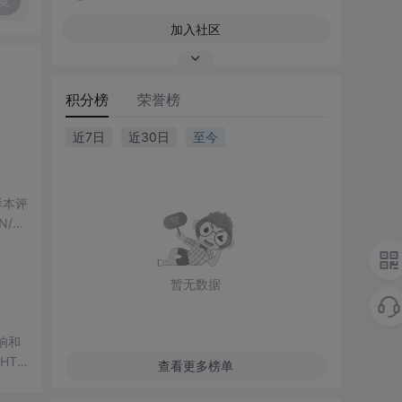
复
加入社区
积分榜
荣誉榜
近7日
近30日
至今
化样本评
/H
果
行，零
暂无数据
影响和
HTM
查看更多榜单
图、R
第三方