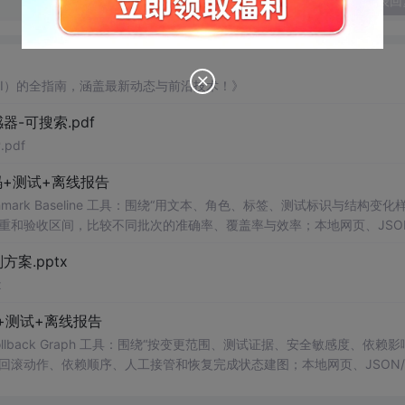
发表回
AI）的全指南，涵盖最新动态与前沿技术！》
器-可搜索.pdf
pdf
+测试+离线报告
uditor Benchmark Baseline 工具：围绕“用文本、角色、标签、测试标识与结构变
重和验收区间，比较不同批次的准确率、覆盖率与效率；本地网页、JSON
测试、可复现示例、HTML/JSON/SVG离线报告、1080×720运行效
案.pptx
。适合开发者进行工程预检、质量审查和交付复核；Node.js 18+可直接运
x
码+测试+离线报告
s Scorer Rollback Graph 工具：围绕“按变更范围、测试证据、安全敏感度、依赖
回滚动作、依赖顺序、人工接管和恢复完成状态建图；本地网页、JSON/
、可复现示例、HTML/JSON/SVG离线报告、1080×720运行效果
合开发者进行工程预检、质量审查和交付复核；Node.js 18+可直接运行，零