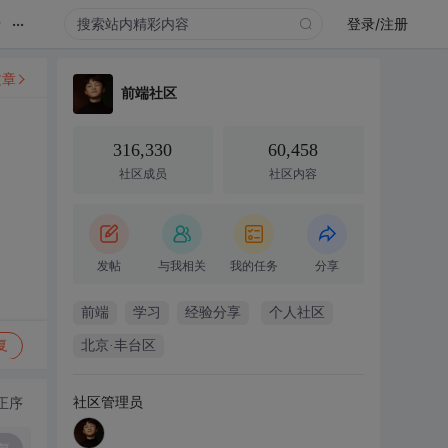
...
录
登录/注册
文章
前端社区
316,330
60,458
社区成员
社区内容
发帖
与我相关
我的任务
分享
前端
学习
经验分享
个人社区
复
北京·丰台区
社区管理员
正序