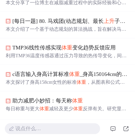
本文分享了一位博主在减脂减重过程中的实际经验和心
得。通过对比
体重
与体脂的变化,分析了不同饮食习惯对减
重效果的影响,如面食、烧烤等,并探讨了献血对体脂率的潜
[每日一题] 80. 马戏团(动态规划、最长
上升
子序列)
在益处。文中还提到了一系列关于如何科学减脂的文章链
接。
本文介绍了一个基于动态规划的算法挑战，旨在解决马戏
团表演中如何安排人员叠罗汉塔以达到最高高度的问题。
通过
体重
和身高的排序及最长
上升
子序列的求解，展示了
TMP36线性传感实现
体重
变化趋势反馈应用
算法的具体实现过程。
利用TMP36温度传感器通过压力导致的热传导变化，间接
采集人体
体重
趋势信号。结合差分采样、滤波算法和线性
回归分析，实现低成本、非精确但有效的长期
体重
变化趋
c语言输入身高计算标准
体重
_身高150164cm的女人，标准
势预警，适用于老年监护、健身激励等场景。
本文探讨了身高158cm女性的标准
体重
，从图表和公式两
个角度解析，并强调健康
体重
的重要性。
体重
控制在46-52
kg为正常，超重或过轻都可能影响健康。同时，提供了BM
助力减肥小妙招：每天称
体重
I计算方法来判断是否达标。
每日称重与更大
体重
减轻及更少
体重
反弹有关。研究显
示，连续六个月每天称重的人比不经常称重的人平均多减
掉6公斤。每日称重可促进自我调节和对
体重
趋势的认识，
从而导致更大
体重
减轻。
说点什么…