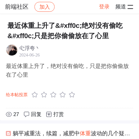
前端社区
登录
频道
加入
帖子详情
社区
前端社区
感慨
最近体重上升了&#xff0c;绝对没有偷吃
&#xff0c;只是把你偷偷放在了心里
尐浮夸丶
2024-06-26
最近体重上升了，绝对没有偷吃，只是把你偷偷放
在了心里
给本帖投票
27
回复
打赏
躺平减重法，续篇，减肥中
体重
波动的几个疑问的正确解答