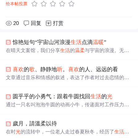
给本帖投票
20
回复
打赏
惊艳短句“宇宙山河浪漫
生活
点滴
温暖
”
在晴天文案馆，我们分享
生活
的
温柔
与宇宙的浪漫。无论
是难过时的一块糖，还是睡前的原谅与醒来后的新生，都
让
生活
充满意义。遇见的天意，拥有的幸运，都是
生活
赐
喜欢
的
歌
、静静地
听
。
喜欢
的人、远远的看
予的礼物。
文章通过音乐和情感的叙述，表达了作者对过去恋情的回
忆、反思与自我挣扎的情感历程。在经历了失恋的痛苦
后，作者意识到自己的脆弱，并在面对现实的挑战时，试
圆乎乎的小勇气：跟着牛圆找回
生活
的
光
图寻找坚持与勇气。文中穿插了对个人成长、孤独与追求
的探讨，以及对未来可能性的憧憬。
通过一只名叫泡泡牛圆的动画小牛，传递面对工作压力、
失恋与亲人离世等困境时的心理慰藉。它用笨拙却坚持的
行为诠释接纳不完美、缓慢前行的意义，倡导在挫折中重
歲月，請溫柔以待
拾
希望
，学会自我关怀与情绪接纳，最终找回
生活
的
光
明
与
温暖
。
在时
光
的流转中，一位老人走过春夏秋冬，经历了
生活
的