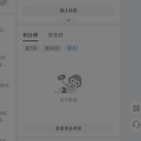
复
加入社区
议，
积分榜
荣誉榜
近7日
近30日
至今
仅限
题和
提醒投
暂无数据
场核
融
查看更多榜单
领域