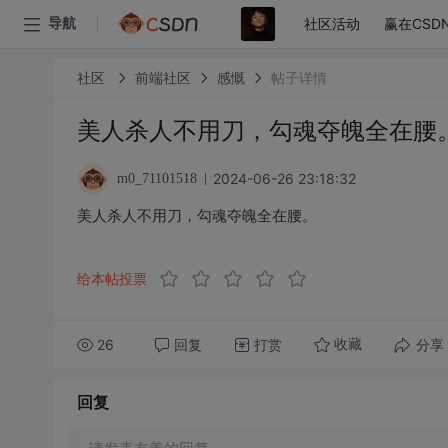
社区活动
赢在CSD
导航
社区
前端社区
感慨
帖子详情
美人杀人不用刀，勾魂夺魄全在腰
2024-06-26 23:18:32
m0_71101518
美人杀人不用刀，勾魂夺魄全在腰。
给本帖投票
26
回复
打赏
分享
收藏
回复