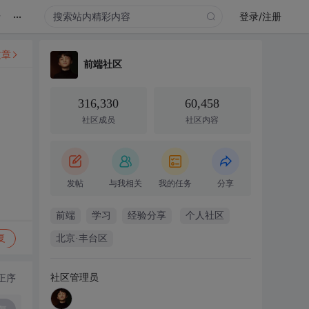
...
录
登录/注册
文章
前端社区
316,330
60,458
社区成员
社区内容
发帖
与我相关
我的任务
分享
前端
学习
经验分享
个人社区
复
北京·丰台区
社区管理员
正序