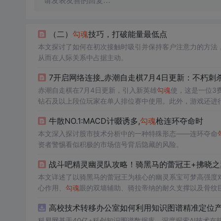
请发表友善的回复…
（二）
勾魂
技巧，打破能量最低点
本文探讨了如何在初次接触时吸引并保持客户注意力的方法，
从而在人际关系中占据主动。
7开启网络连接_赤潮自走棋7月4日更新：不朽刺
赤潮自走棋在7月4日更新，引入新英雄
勾魂
使，这是一位3
钻石及以上段位玩家在单人排位赛中使用。此外，游戏还进
优化了用户体验。
牛散NO.1:MACD计啜诱多,
勾魂
枪连环夺命时
本文深入探讨股市技术分析中的一种特殊形态——连环夺命
资者警惕看似积极的市场信号背后隐藏的风险。
战斗吧精灵幽灵队攻略！骑黑马的蕾冠王+拂晓之
本文详述了以骑黑马的蕾冠王为核心的幽灵系宝可梦高强度
心作用、
勾魂
眼的双墙辅助、骑拉帝纳的耐久支撑以及骨纹
合。
高校技术转移办公室如何利用知识图谱精准定位产业
科易网基于40亿+科创知识图谱数据库，深度探索AI技术