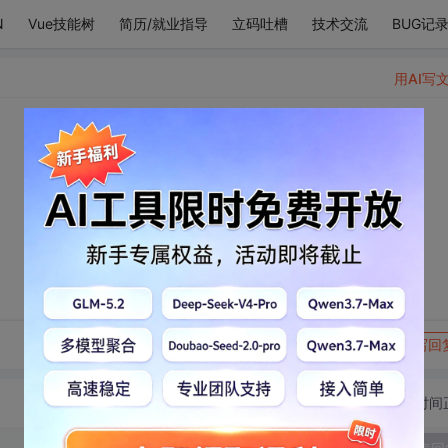
N
Vue技能树
简历/就业指导
立码吐槽
技术交流
BUG记
用AI写
。
转发到动态
举报
写回
切换为时间