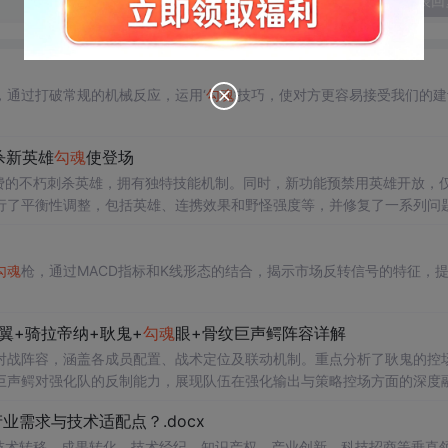
发表回
通过打破常规的机械反应，运用‘
勾魂
’技巧，使对方更容易接受我们的建
杀新英雄
勾魂
使登场
费的不朽刺杀英雄，拥有独特技能机制。同时，新功能预禁用英雄开放，
行了平衡性调整，包括英雄、连携效果和野怪强度等，并修复了一系列问
勾魂
枪，通过MACD指标和K线形态的结合，揭示市场反转信号的特征，
翼+骑拉帝纳+耿鬼+
勾魂
眼+骨纹巨声鳄阵容详解
对战阵容，涵盖各成员配置、战术定位及联动机制。重点分析了耿鬼的控
巨声鳄对强化队的反制能力，展现队伍在强化输出与策略控场方面的深度
需求与技术适配点？.docx
在技术转移、成果转化、技术经纪、知识产权、产业创新、科技招商等垂直