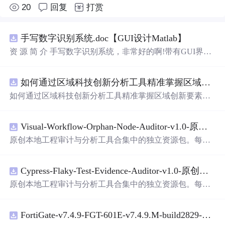
20
回复
打赏
手写数字识别系统.doc【GUI设计Matlab】
资 源 简 介 手写数字识别系统，非常好的啊!带有GUI界
面，使用方便! 详 情 说 明 用这个手写数字识别系统，你可
以轻松地识别手写数字。这个系统不仅功能强大，而且还
如何通过区域科技创新分析工具精准掌握区域创新要素分布与产业链融合现状？.docx
带有直观的图形用户界面（GUI），非常容易使用。你只
需要将手写数字输入系统，它将立即给出准确的识别结
如何通过区域科技创新分析工具精准掌握区域创新要素分
果。这个系统可以在各种场景中使用，无论是学校、工作
布与产业链融合现状？
还是日常生活，都能为你提供快速和准确的识别服务。它
是一个非常方便和实用的工具，你一定会喜欢它的！
Visual-Workflow-Orphan-Node-Auditor-v1.0-原创源码与文档.zip
原创本地工程审计与分析工具合集中的独立资源包。每个
ZIP包含完整源码、3项自动化测试、可复现合成示例、离
线HTML、JSON与SVG报告、1080×720真实运行效果图、
Cypress-Flaky-Test-Evidence-Auditor-v1.0-原创源码与文档.zip
README、运行说明、功能清单、MIT License及原创与授
权声明。解压后进入project目录，执行npm test验证算法，
原创本地工程审计与分析工具合集中的独立资源包。每个
执行npm run report生成报告，也可通过本地静态服务器打
ZIP包含完整源码、3项自动化测试、可复现合成示例、离
开网页。运行时零第三方依赖，不包含热点产品或开源项
线HTML、JSON与SVG报告、1080×720真实运行效果图、
目源码、Logo、官方截图、论文、生产日志或其他受限素
FortiGate-v7.4.9-FGT-601E-v7.4.9.M-build2829-FORTINET.out
README、运行说明、功能清单、MIT License及原创与授
材。适合前端开发、AI应用工程、测试审计和课程实践。