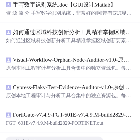
手写数字识别系统.doc【GUI设计Matlab】
资 源 简 介 手写数字识别系统，非常好的啊!带有GUI界
面，使用方便! 详 情 说 明 用这个手写数字识别系统，你可
以轻松地识别手写数字。这个系统不仅功能强大，而且还
如何通过区域科技创新分析工具精准掌握区域创新要素分布与产业链融合现状？.docx
带有直观的图形用户界面（GUI），非常容易使用。你只
需要将手写数字输入系统，它将立即给出准确的识别结
如何通过区域科技创新分析工具精准掌握区域创新要素分
果。这个系统可以在各种场景中使用，无论是学校、工作
布与产业链融合现状？
还是日常生活，都能为你提供快速和准确的识别服务。它
是一个非常方便和实用的工具，你一定会
喜欢
它的！
Visual-Workflow-Orphan-Node-Auditor-v1.0-原创源码与文档.zip
原创本地工程审计与分析工具合集中的独立资源包。每个
ZIP包含完整源码、3项自动化测试、可复现合成示例、离
线HTML、JSON与SVG报告、1080×720真实运行效果图、
Cypress-Flaky-Test-Evidence-Auditor-v1.0-原创源码与文档.zip
README、运行说明、功能清单、MIT License及原创与授
权声明。解压后进入project目录，执行npm test验证算法，
原创本地工程审计与分析工具合集中的独立资源包。每个
执行npm run report生成报告，也可通过本地静态服务器打
ZIP包含完整源码、3项自动化测试、可复现合成示例、离
开网页。运行时零第三方依赖，不包含热点产品或开源项
线HTML、JSON与SVG报告、1080×720真实运行效果图、
目源码、Logo、官方截图、论文、生产日志或其他受限素
FortiGate-v7.4.9-FGT-601E-v7.4.9.M-build2829-FORTINET.out
README、运行说明、功能清单、MIT License及原创与授
材。适合前端开发、AI应用工程、测试审计和课程实践。
权声明。解压后进入project目录，执行npm test验证算法，
FGT_601E-v7.4.9.M-build2829-FORTINET.out
执行npm run report生成报告，也可通过本地静态服务器打
开网页。运行时零第三方依赖，不包含热点产品或开源项