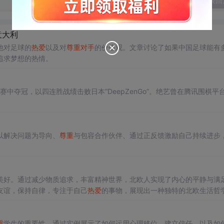
发表回
意大利
他对足球的
热爱
以及对
尊重
对手
的价值观。文章讨论了如果中国足球能有
追求梦想的热情。
棋大赛中夺冠，以四连胜战绩击败日本“DeepZenGo”。绝艺曾在腾讯围棋平
以解决问题为导向、
尊重
与包容合作伙伴、通过正反馈激励自己持续进步
美好。通过减少物质追求，丰富精神世界，北欧人实现了内心的平静与满
友谊，保持自律，专注于自己
热爱
的事物，展现出一种独特的北欧生活哲
重
学生的重要性。通过实例展示了如何运用心理移位，建立信任，以及如