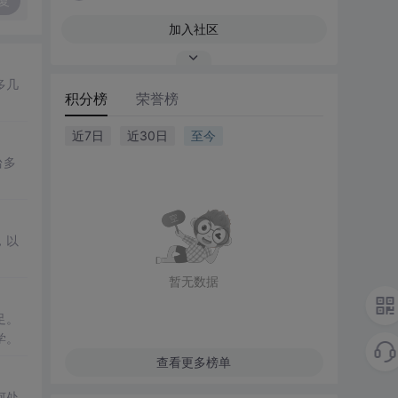
复
加入社区
多几
积分榜
荣誉榜
近7日
近30日
至今
台多
，以
暂无数据
足。
学。
查看更多榜单
何处