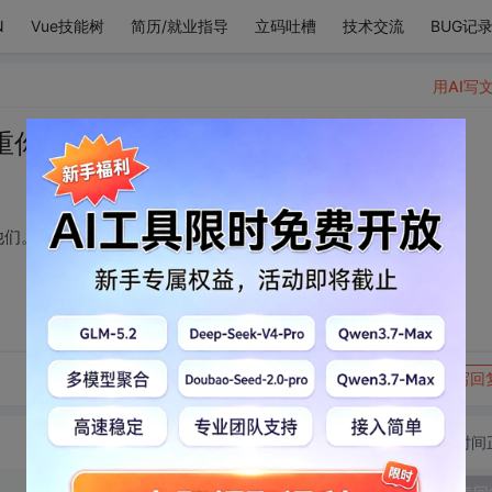
N
Vue技能树
简历/就业指导
立码吐槽
技术交流
BUG记
用AI写
重你的对手，去战胜他们。
他们。
转发到动态
举报
写回
切换为时间