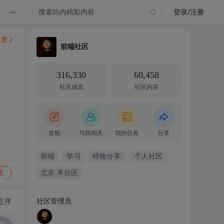
...
录
登录/注册
文章
前端社区
316,330
60,458
社区成员
社区内容
发帖
与我相关
我的任务
分享
前端
学习
经验分享
个人社区
复
北京·丰台区
社区管理员
正序