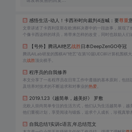
请发表友善的回复…
感悟生活-动人！卡西补时向裁判4连喊：要
尊重
文章讲述了卡西利亚斯在欧洲杯决赛中的一段故事，展现了
个像卡西这样的球员，将带来怎样的改变，同时也鼓励人们
【号外】腾讯AI绝艺
战胜
日本DeepZenGO夺冠
腾讯AILab研发的围棋AI“绝艺”在第10届UEC杯计算机围
次
战胜
顶尖棋手。
程序员的自我修养
本文分享了一名程序员在日常工作中遵循的基本原则，包括
及培养对技术的不断追求和对事业的
热爱
。
2019.1.23《越简单，越美好》 罗敷
北欧人崇尚简单专注的生活方式，他们认为生活越简单，越
他们重视计划，享受阅读与锻炼，追求个人成长，珍视真挚
自我总结1实训c语言,年总结范文
本文是一位小学五年级班主任的工作总结，强调了理解和
尊