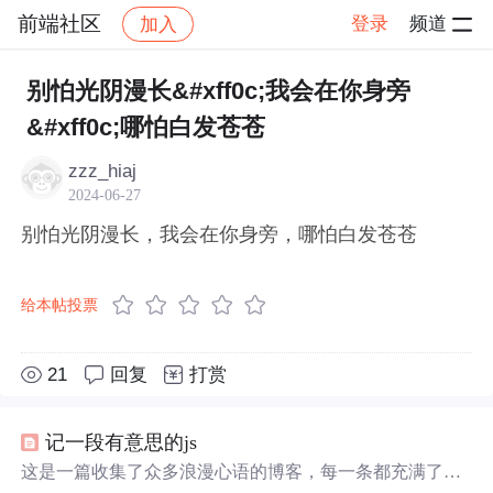
前端社区
登录
频道
加入
帖子详情
社区
前端社区
感慨
别怕光阴漫长&#xff0c;我会在你身旁
&#xff0c;哪怕白发苍苍
zzz_hiaj
2024-06-27
别怕光阴漫长，我会在你身旁，哪怕白发苍苍
给本帖投票
21
回复
打赏
记一段有意思的js
这是一篇收集了众多浪漫心语的博客，每一条都充满了甜