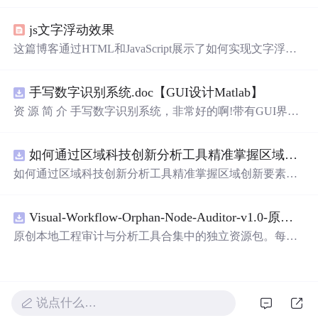
蜜和温情，表达了作者对某人的深深喜爱。从星辰大海到
日常生活，从诗词歌赋到甜蜜日常，字里行间透露出对你
js文字浮动效果
的独特情感，仿佛每个瞬间都因你而闪耀。这些话语如同
繁星，照亮了平凡的日子，让人感受到爱的力量和美好。
这篇博客通过HTML和JavaScript展示了如何实现文字浮动
的效果。作者利用CSS设置元素的绝对定位，JavaScript则
用来随机生成文字的初始位置和透明度变化，营造出文字
手写数字识别系统.doc【GUI设计Matlab】
在页面上随机飘动的视觉效果。此外，文中还包含了对CS
S样式和JavaScript事件监听的运用，增加了互动性和趣味
资 源 简 介 手写数字识别系统，非常好的啊!带有GUI界
性。
面，使用方便! 详 情 说 明 用这个手写数字识别系统，你可
以轻松地识别手写数字。这个系统不仅功能强大，而且还
如何通过区域科技创新分析工具精准掌握区域创新要素分布与产业链融合现状？.docx
带有直观的图形用户界面（GUI），非常容易使用。你只
需要将手写数字输入系统，它将立即给出准确的识别结
如何通过区域科技创新分析工具精准掌握区域创新要素分
果。这个系统可以在各种场景中使用，无论是学校、工作
布与产业链融合现状？
还是日常生活，都能为你提供快速和准确的识别服务。它
是一个非常方便和实用的工具，你一定会喜欢它的！
Visual-Workflow-Orphan-Node-Auditor-v1.0-原创源码与文档.zip
原创本地工程审计与分析工具合集中的独立资源包。每个
ZIP包含完整源码、3项自动化测试、可复现合成示例、离
线HTML、JSON与SVG报告、1080×720真实运行效果图、
README、运行说明、功能清单、MIT License及原创与授
权声明。解压后进入project目录，执行npm test验证算法，
说点什么…
执行npm run report生成报告，也可通过本地静态服务器打