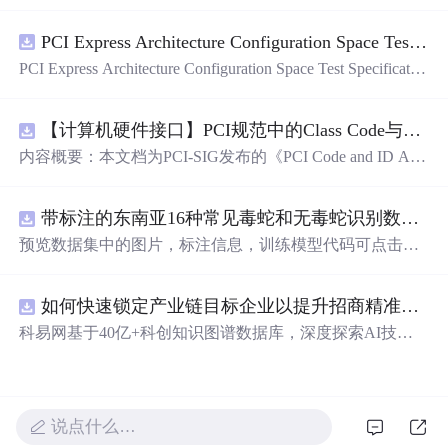
（球差、慧差、畸变、像散）和色差（位置色差、倍率色
差）。重点分析各类像差的物理成因、视觉表现及其在图
PCI Express Architecture Configuration Space Test Specification Revision 5.0, Version 1.0 (CB).pdf
像质量评估中的影响，并指出缩小光圈可抑制纵向色差，
而横向色差需依赖ISP端CAC算法进行数字校正，凸显其在
PCI Express Architecture Configuration Space Test Specificatio
计算摄影与影像测评中的关键技术地位。
n Revision 5.0, Version 1.0 (CB).pdf
【计算机硬件接口】PCI规范中的Class Code与Capability ID分配：设备功能分类及扩展能力标识系统设计
内容概要：本文档为PCI-SIG发布的《PCI Code and ID Assi
gnment Specification》版本1.4，发布于2013年8月，主要定
义了PCI设备的类代码（Class Codes）、能力标识（Capabil
带标注的东南亚16种常见毒蛇和无毒蛇识别数据集， 识别率73.4%，7593张图，支持yolo
ity IDs）以
预览数据集中的图片，标注信息，训练模型代码可点击查
看我的博客链接：https://blog.csdn.net/pbymw8iwm/article/det
ails/163563763 数据集使用方法和模型训练相关技术问题可
如何快速锁定产业链目标企业以提升招商精准度？.docx
免费咨询，主页获取作者联系方式
科易网基于40亿+科创知识图谱数据库，深度探索AI技术
在技术转移、成果转化、技术经纪、知识产权、产业创
新、科技招商等垂直领域的多样化应用场景，研究科技创
新领域的AI+数智化解决方案，推动科技创新与产业创新
智能化发展。
说点什么…