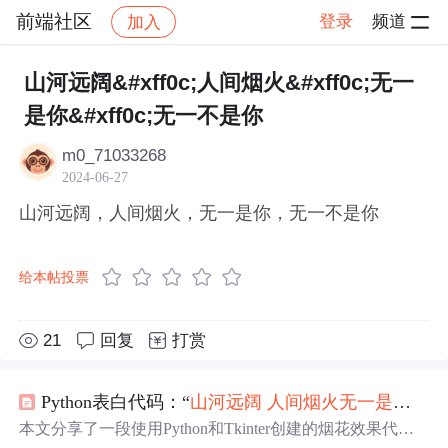
前端社区
登录
频道
加入
帖子详情
社区
前端社区
感慨
山河远阔&#xff0c;人间烟火&#xff0c;无一
是你&#xff0c;无一不是你
m0_71033268
2024-06-27
山河远阔，人间烟火，无一是你，无一不是你
给本帖投票
21
回复
打赏
Python表白代码：“
山河
远阔
人间烟火
无一是
你
无
本文分享了一段使用Python和Tkinter创建的烟花效果代