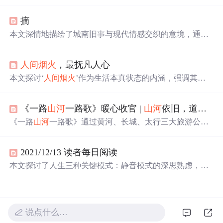
码，结合动人的烟花文案，适合作为表白小项目。文章介
绍了环境安装、素材选择和代码实现，并展示了多组烟花
摘
效果和深情的烟花文案。
本文深情地描绘了城南旧事与现代情感交织的意境，通过
诗意的语言表达了对过去的怀念与对未来的憧憬，以及在
广阔
山河
与
人间烟火
中寻找自我与爱情的真谛。
人间烟火
，最抚凡人心
本文探讨‘
人间烟火
’作为生活本真状态的内涵，强调其在
平凡日常中体现的安全感、归属感与情感联结，并结合程
序员群体常面临的焦虑与疏离，反思技术工作背景下回归
《一路
山河
一路歌》暖心收官 |
山河
依旧，道路常新
生活质感的重要性。文中指出烟火气即具象可感的真实存
在——饮食、亲情、邻里、微小善意等，是抵御异化、锚
《一路
山河
一路歌》通过黄河、长城、太行三大旅游公
定自我价值的重要力量。
路，串联山西历史文化景观，展现三晋大地的文明脉络与
人文风情。节目融合实地探访与沉浸体验，让观众深入理
2021/12/13 读者每日阅读
解传统建筑、非遗技艺与地域精神，推动文化旅游深度融
合。
本文探讨了人生三种关键模式：静音模式的深思熟虑，游
戏模式的主动选择与目标导向，以及飞行模式的自我反
思。通过
山河
烟火与各自安好的主题，展现了人生阶段性
的变化和智慧成长。
说点什么…