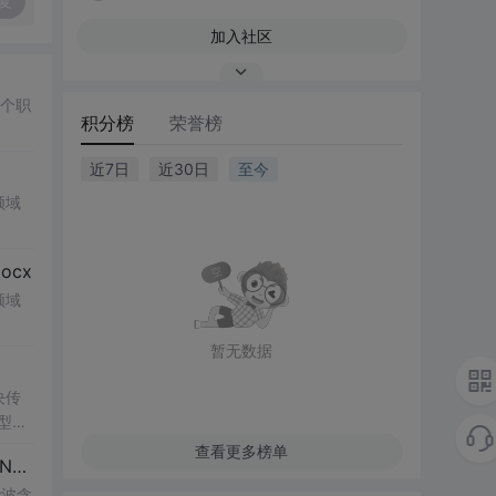
复
加入社区
多个职
积分榜
荣誉榜
近7日
近30日
至今
领域
cx
领域
暂无数据
决传
类型和
UI
查看更多榜单
博客 下载 社区 AtomGit 模型市场 搜CSDN 搜索 AI 搜索 会员中心 创作中心 基于DPWMA调制与正负序分离的ANPC三电平并网逆变器前馈控制策略研究（Simulink仿真实现）
谐波含