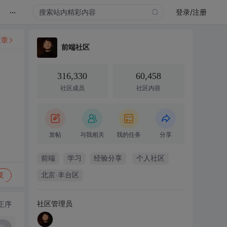
...
录
登录/注册
文章
前端社区
316,330
60,458
社区成员
社区内容
发帖
与我相关
我的任务
分享
前端
学习
经验分享
个人社区
复
北京·丰台区
社区管理员
正序