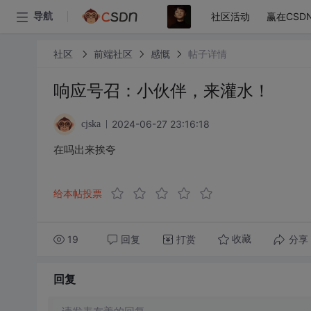
社区活动
赢在CSD
导航
社区
前端社区
感慨
帖子详情
响应号召：小伙伴，来灌水！
2024-06-27 23:16:18
cjska
在吗出来挨夸
给本帖投票
19
回复
打赏
分享
收藏
回复