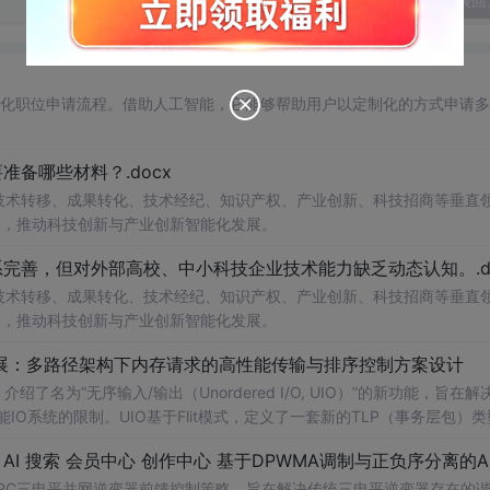
发表回
自动化职位申请流程。借助人工智能，它能够帮助用户以定制化的方式申请
备哪些材料？.docx
在技术转移、成果转化、技术经纪、知识产权、产业创新、科技招商等垂直
案，推动科技创新与产业创新智能化发展。
完善，但对外部高校、中小科技企业技术能力缺乏动态认知。.do
在技术转移、成果转化、技术经纪、知识产权、产业创新、科技招商等垂直
案，推动科技创新与产业创新智能化发展。
/O扩展：多路径架构下内存请求的高性能传输与排序控制方案设计
了名为“无序输入/输出（Unordered I/O, UIO）”的新功能，旨在解
能IO系统的限制。UIO基于Flit模式，定义了一套新的TLP（事务层包）
持多路径路由、提升系统效率并兼容现有生产者-消费者模型。文档详细说明了
NPC三电平并网逆变器前馈控制策略，旨在解决传统三电平逆变器存在的