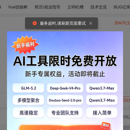
N
Vue技能树
简历/就业指导
立码吐槽
技术交流
BUG记
用AI写
服务超时,请刷新页面重试
转发到动态
举报
写回
切换为时间