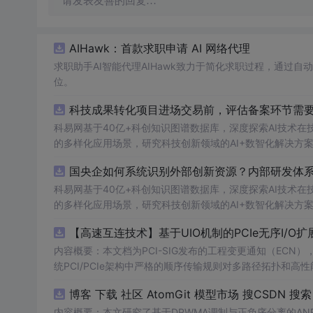
请发表友善的回复…
AIHawk：首款求职申请 AI 网络代理
求职助手AI智能代理AIHawk致力于简化求职过程，通过
位。
科技成果转化项目进场交易前，评估备案环节需要准
科易网基于40亿+科创知识图谱数据库，深度探索AI技术
的多样化应用场景，研究科技创新领域的AI+数智化解决方
国央企如何系统识别外部创新资源？内部研发体系
科易网基于40亿+科创知识图谱数据库，深度探索AI技术
的多样化应用场景，研究科技创新领域的AI+数智化解决方
【高速互连技术】基于UIO机制的PCIe无序I
内容概要：本文档为PCI-SIG发布的工程变更通知（ECN），介绍
统PCI/PCIe架构中严格的顺序传输规则对多路径拓扑和高性
规则，允许请求方（Requester）自主管理数据顺序，支
O
内容概要：本文研究了基于DPWMA调制与正负序分离的A