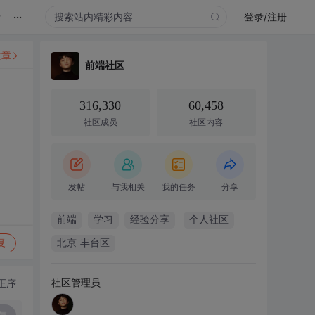
...
录
登录/注册
文章
前端社区
316,330
60,458
社区成员
社区内容
发帖
与我相关
我的任务
分享
前端
学习
经验分享
个人社区
复
北京·丰台区
社区管理员
正序