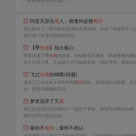
请发表友善的回复…
同是天涯沦
落
人，相逢何必曾
相识
本文集合了一系列富有意境的古风诗词，表达了作者对于人
都充满了哲理与情感的交织。
【季
沧海
】劫火炼心
博客讲述了季
沧海
的故事。他幼时母亲离世，怀揣香囊照看
念不合而分离。又在战斗中与妹妹失散，四处寻找。最终在
飞过
沧海
的蝴蝶(转载)
讲述了三位好友从青年时期
相识
相知，共同成长的故事。女
业、爱情与婚姻的变迁。
梦里花开了又
落
本文以诗意的语言描绘了一场关于青春、爱情与别离的故事
最终放手的成长过程。
最初不
相识
，最终不相认
这篇博客深入探讨了在时光流转中，人们如何面对过去的情