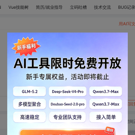
N
Vue技能树
简历/就业指导
立码吐槽
技术交流
BUG记
用AI写
​
转发到动态
举报
写回
切换为时间