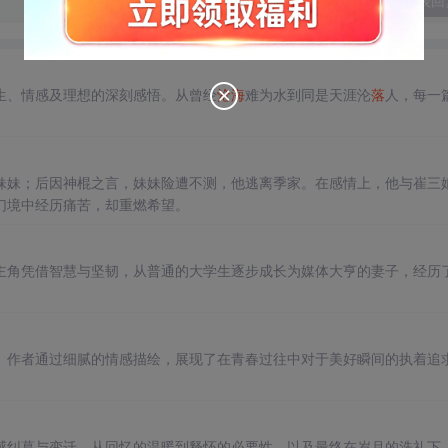
发表回
生、情感及理想的深刻感悟。从曾经
沧海
难为水到同是天涯沦
落
人，每一
妹妹；后因神棍之言，妹妹险遭不测，他逃离季家。在感情上，他与崔三
幻境中经历痛苦，却重燃希望。
主角凭借智慧与坚韧，从普通的大学生逐步成长为媒体大亨的妻子，经历
。作者通过细腻的情感描绘，展现了在青春过往中对于美好瞬间的执着追
感纠葛与变迁，从回忆的温暖到释怀的必要性，以及最终在岁月的洗礼下