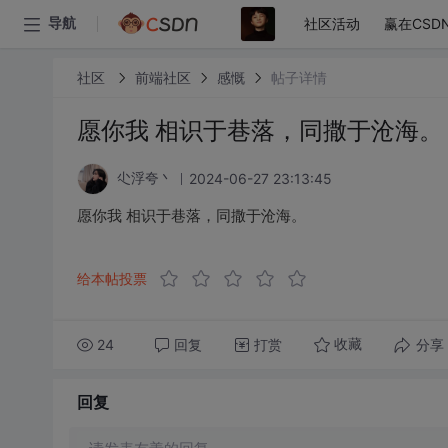
社区活动
赢在CSD
导航
社区
前端社区
感慨
帖子详情
愿你我 相识于巷落，同撒于沧海。 ​​
2024-06-27 23:13:45
尐浮夸丶
愿你我 相识于巷落，同撒于沧海。 ​​​
给本帖投票
24
回复
打赏
分享
收藏
回复