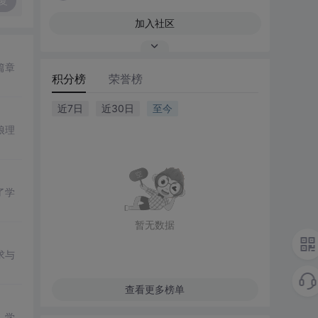
复
加入社区
篇章
积分榜
荣誉榜
近7日
近30日
至今
娘理
了学
暂无数据
求与
查看更多榜单
，学