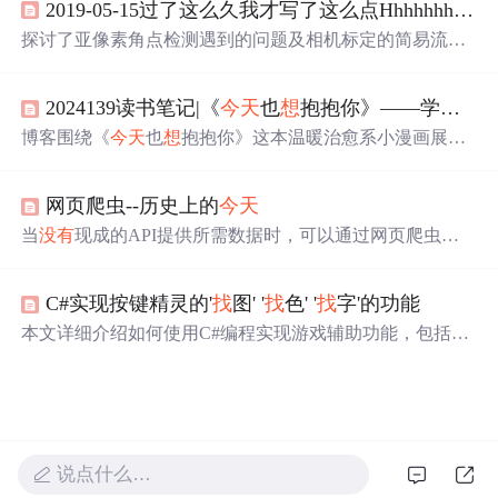
2019-05-15过了这么久我才写了这么点Hhhhhhhh
今
用。同时，详细解析了while和do...while循环的特点和应
用。
探讨了亚像素角点检测遇到的问题及相机标定的简易流
程，分享了一篇使用Matlab进行cameraCalibrator的傻瓜式操
作文章，计划解决轮廓提取难题。
2024139读书笔记|《
今天
也
想
抱抱你》——学会把自己置顶，被爱
博客围绕《
今天
也
想
抱抱你》这本温暖治愈系小漫画展
开，分享诸多人生感悟。如不必为无法掌控之事焦虑，要
抓紧时间爱家人，青春和生命应热烈勇敢，要做好眼前
网页爬虫--历史上的
今天
事，学会把自己置顶，放弃从别人身上
找
答案等。
当
没有
现成的API提供所需数据时，可以通过网页爬虫获
取。本文介绍了如何使用Java JDK工具进行HTTP和HTTPS
请求，以及如何选择和解析网页数据。示例中，作者展示
C#实现按键精灵的'
找
图' '
找
色' '
找
字'的功能
了如何编写HttpUtils工具类，并选择了http://www.lssdjt.com/
作为目标网站，从网页源代码中抽取历史上的
今天
数据。
本文详细介绍如何使用C#编程实现游戏辅助功能，包括
找
颜色、
找
图片、
找
文字和
找
数字等关键技术，适用于复杂
多变的游戏画面，成功率高达100%。
说点什么…