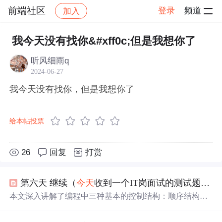
前端社区
登录
频道
加入
帖子详情
社区
前端社区
感慨
我今天没有找你&#xff0c;但是我想你了
听风细雨q
2024-06-27
我今天没有找你，但是我想你了
给本帖投票
26
回复
打赏
第六天 继续（
今天
收到一个IT岗面试的测试题，很有意思，是关于课程设计的，
本文深入讲解了编程中三种基本的控制结构：顺序结构、
选择结构和循环结构。通过实例演示了if语句的各种形式，
包括单选、双选、多选和嵌套结构，以及switch语句的使