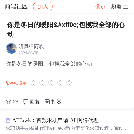
前端社区
登录
频道
加入
帖子详情
社区
前端社区
感慨
你是冬日的暖阳&#xff0c;包揽我全部的心
动
听风细雨吹。
2024-06-28
你是冬日的暖阳，包揽我全部的心动
给本帖投票
23
回复
打赏
AIHawk：首款求职申请 AI 网络代理
求职助手AI智能代理AIHawk致力于简化求职过程，通过自