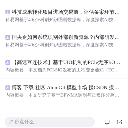
动化职位申请流程。借助人工智能，它能够帮助用户以定
制化的方式申请多个职位。
科技成果转化项目进场交易前，评估备案环节需要准备哪些材料？.docx
科易网基于40亿+科创知识图谱数据库，深度探索AI技术
在技术转移、成果转化、技术经纪、知识产权、产业创
新、科技招商等垂直领域的多样化应用场景，研究科技创
国央企如何系统识别外部创新资源？内部研发体系完善，但对外部高校、中小科技企业技术能力缺乏动态认知。.docx
新领域的AI+数智化解决方案，推动科技创新与产业创新
智能化发展。
科易网基于40亿+科创知识图谱数据库，深度探索AI技术
在技术转移、成果转化、技术经纪、知识产权、产业创
新、科技招商等垂直领域的多样化应用场景，研究科技创
【高速互连技术】基于UIO机制的PCIe无序I/O扩展：多路径架构下内存请求的高性能传输与排序控制方案设计
新领域的AI+数智化解决方案，推动科技创新与产业创新
智能化发展。
内容概要：本文档为PCI-SIG发布的工程变更通知（EC
N），介绍了名为“无序输入/输出（Unordered I/O, UIO）”
的新功能，旨在解决传统PCI/PCIe架构中严格的顺序传输
博客 下载 社区 AtomGit 模型市场 搜CSDN 搜索 AI 搜索 会员中心 创作中心 基于DPWMA调制与正负序分离的ANPC三电平并网逆变器前馈控制策略研究（Simulink仿真实现）
规则对多路径拓扑和高性能IO系统的限制。UIO基于Flit模
式，定义了一套新的TLP（事务层包）类型和规则，允许
内容概要：本文研究了基于DPWMA调制与正负序分离的
请求方（Requester）自主管理数据顺序，支持多路径路
ANPC三电平并网逆变器前馈控制策略，旨在解决传统三
由、提升系统效率并兼容现有生产者-消费者模型。文档详
电平逆变器存在的谐波含量高、电网不平衡工况适应性差
细说明了UIO
及动态响应速度不足等问题。通过采用有源中点箝位（AN
PC）三电平逆变器拓扑，结合双极性倍频脉宽调制（DPW
说点什么…
MA）、正负序分离锁相技术和电网电压前馈控制，构建