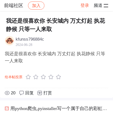
前端社区
登录
频道
加入
帖子详情
社区
前端社区
感慨
我还是很喜欢你 长安城内 万丈灯起 执花
静候 只等一人来取
kfunss796884c
2024-06-28
我还是很喜欢你 长安城内 万丈灯起 执花静候 只等
一人来取
给本帖投票
20
回复
打赏
用python爬虫,pyinstaller写一个属于自己的彩虹屁生成器！（链接在文末自