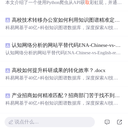
本文介绍了一个使用Python爬虫从API获
取
彩虹屁，并通过
tkinter模块创建GUI的彩虹屁生成器。该程序经pyinstaller打
包后，可在无Python环境下运行。
高校技术转移办公室如何利用知识图谱精准定位产业需求与技术适配点？.docx
科易网基于40亿+科创知识图谱数据库，深度探索AI技术
在技术转移、成果转化、技术经纪、知识产权、产业创
新、科技招商等垂直领域的多样化应用场景，研究科技创
认知网络分析的网站平替代码ENA-Chinese-vs-English-reproducible.zip
新领域的AI+数智化解决方案，推动科技创新与产业创新
智能化发展。
认知网络分析的网站平替代码ENA-Chinese-vs-English-repro
ducible.zip
高校如何提升科研成果的转化效率？.docx
科易网基于40亿+科创知识图谱数据库，深度探索AI技术
在技术转移、成果转化、技术经纪、知识产权、产业创
新、科技招商等垂直领域的多样化应用场景，研究科技创
产业招商如何精准匹配？招商部门苦于找不到符合产业链补链强链方向的目标企业怎么办？.docx
新领域的AI+数智化解决方案，推动科技创新与产业创新
智能化发展。
科易网基于40亿+科创知识图谱数据库，深度探索AI技术
在技术转移、成果转化、技术经纪、知识产权、产业创
新、科技招商等垂直领域的多样化应用场景，研究科技创
新领域的AI+数智化解决方案，推动科技创新与产业创新
说点什么…
智能化发展。