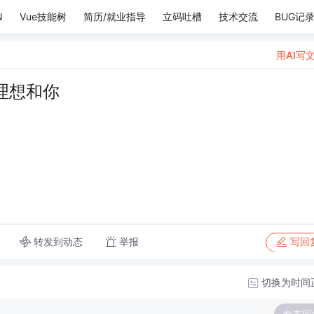
N
Vue技能树
简历/就业指导
立码吐槽
技术交流
BUG记
用AI写
理想和你
转发到动态
举报
写回
切换为时间