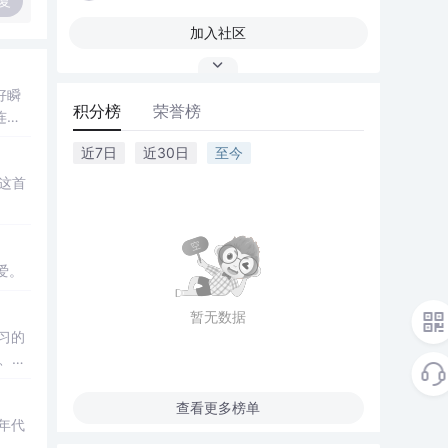
复
加入社区
好瞬
积分榜
荣誉榜
连
近7日
近30日
至今
这首
爱。
暂无数据
习的
、旅
查看更多榜单
年代