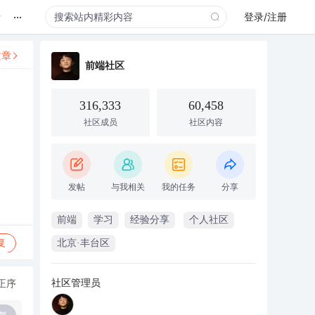
...
录
登录/注册
文章
前端社区
316,333
60,458
社区成员
社区内容
发帖
与我相关
我的任务
分享
前端
学习
经验分享
个人社区
复
北京·丰台区
社区管理员
正序