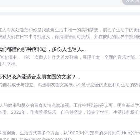
发表回
在大海某处迷茫和你是我疲惫生活中唯一的英雄梦想，展现了生活中的美
鼓励人们在日常中寻找意义，保持理智面对挑战，并在彼此的世界中找到
》：我们都懂的那种疼和忍，多伤人也迷人...
实体专辑中，《第一次做人》作为首发歌曲，展现了太一全面的音乐才能。
扎与坚持。
些不想谈恋爱适合发朋友圈的文案？...
享受自我成长与独立。精选朋友圈文案展示不急于恋爱的态度和对生活的热
亲人的健康和朋友的青春友情充满珍视。工作中逐渐获得认可，明白基础学
质。2022年，作者希望快乐、自信并坚定，设定了学习、生活技能提升
创新、生活方式等多个方面，从10000小时定律的探讨到GitHub的千
作者对自我提升和时代变迁的深刻感悟。