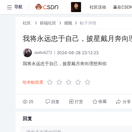
社区活动
赢在CSD
导航
社区
前端社区
感慨
帖子详情
我将永远忠于自己，披星戴月奔向
2024-06-28 23:12:23
mnbv6272
我将永远忠于自己，披星戴月奔向理想和你
给本帖投票
25
回复
打赏
分享
收藏
回复