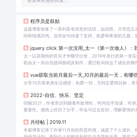
请发表友善的回复…
程序员是鼓励
这篇博客收集了一系列富有深意的话语，如别慌，月亮也正
间和情感共鸣。这些短句传递了坚持、热爱和希望的主题，
接。
jquery click 第一次没用_太一《第一次做人
太一以其独特的音乐才华横空出世，2019年发行的第一张
歌由太一亲自包揽词曲唱及制作，通过歌词传达了成长的挣
vue获取当前月最后一天_10月的最后一天，有哪
分享10月尾单身生活感悟：热爱一切，无特定爱情目标，
2022-自信、快乐、坚定
回顾2021，作者意识到随着年龄增长，时间似乎加速，对
重要性。感情上经历了分手，学会与过去告别，理解爱情的本
行和阅读等目标。
月经帖 | 2019.11
本篇博客记录了作者11月份的所思所感，涵盖了个人成长、科技
码保存计划，再到个人技能提升和生活态度的反思，展现了