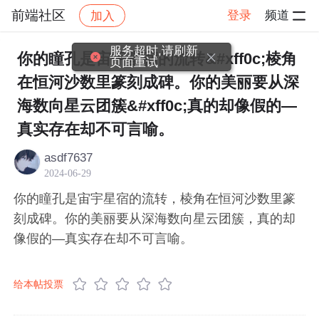
前端社区
登录
频道
加入
帖子详情
社区
前端社区
感慨
服务超时,请刷新
你的瞳孔是宙宇星宿的流转&#xff0c;棱角
页面重试
在恒河沙数里篆刻成碑。你的美丽要从深
海数向星云团簇&#xff0c;真的却像假的—
真实存在却不可言喻。
asdf7637
2024-06-29
你的瞳孔是宙宇星宿的流转，棱角在恒河沙数里篆
刻成碑。你的美丽要从深海数向星云团簇，真的却
像假的—真实存在却不可言喻。
给本帖投票