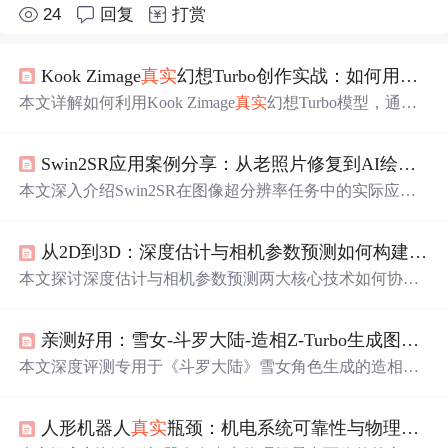
24
回复
打赏
Kook Zimage
真实
幻想Turbo创作实战：如何用简单提示词生成电影级奇幻人像
本文详解如何利用Kook Zimage
真实
幻想Turbo模型，通过
四层结构化提示词工程（主体特征、外观细节、光影氛
围、画质风格）与精准负面提示词，结合采样步数和CFG
Swin2SR应用案例分享：从老照片修复到AI绘图后期，
Scale参数优化，稳定生成兼具
真实
肌肤质感与奇幻元素的
电影级人像。重点突出AI图像生成中的提示词设计逻辑、
本文深入介绍Swin2SR在图像超分辨率任务中的实际应
材质/光影描述技巧及风格排异性控制。
用，涵盖老照片修复、AI绘图后期增强及日常糊图抢救三
大高频场景。重点解析其基于Swin Transformer的AI重建机
从2D到3D：深度估计与相机参数预测如何构建
真实
制，区别于传统插值放大；强调其在JPG压缩伪影抑制、A
I生成噪声修复和老旧图像退化复原方面的针对性优势，并
本文探讨深度估计与相机参数预测两大核心技术如何协同
说明智能显存保护、3–10秒快速推理与细节精准重构等工
实现从2D图像到
真实
感3D场景的重建。重点涵盖相对/绝
程化特性。
对深度建模、尺度校准方法、相机内参（焦距、主点）与
亲测好用：雪女-斗罗大陆-造相Z-Turbo生成图片质量分享，细节拉满
外参（位姿）预测原理，并介绍MoGe、Metric3D v2、Wild
Camera及PerspectiveFields等主流模型的实际性能表现。内
本文深度评测专用于《斗罗大陆》雪女角色生成的造相Z-T
容聚焦于算法落地的关键环节，包括数据预处理、几何约
urbo AI模型。该模型基于Xinference+Gradio部署，具备极
束损失设计，以及在电商3D展示和智能安防等领域的量化
简安装、高角色还原度、卓越细节刻画能力（如
瞳孔
雪花
效果验证。
人形机器人
真实
瓶颈：机电系统可靠性与物理世界适配
倒影、发梢冰晶、肌肤冷白光泽等）及良好复杂提示词理