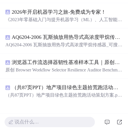
深情与创意，带你回味那些让人脸红心跳的文字。
2026年开启机器学习之旅-免费成为专家！
《2023年零基础入门与提升机器学习（ML）、人工智能
（AI）的全指南，涵盖最新动态与前沿技术！》
AQ6204-2006 瓦斯抽放用热导式高浓度甲烷传感器-可搜索.pdf
AQ6204-2006 瓦斯抽放用热导式高浓度甲烷传感器_可搜
索.pdf
浏览器工作流选择器韧性基准样本工具｜原创源码+测试+离线报告
原创 Browser Workflow Selector Resilience Auditor Benchmar
k Baseline 工具：围绕“用文本、角色、标签、测试标识与
结构变化样本评估重复网页流程选择器的稳定性”的结果，
（共87页PPT）地产项目绿色主题拾荒跑活动策划方案.pptx
建立固定样本、权重和验收区间，比较不同批次的准确
率、覆盖率与效率；本地网页、JSON/HTML/SVG报告、
（共87页PPT）地产项目绿色主题拾荒跑活动策划方案.ppt
测试与示例。压缩包包含完整源码、3项自动化测试、可复
x
现示例、HTML/JSON/SVG离线报告、1080×720运行效果
图、README、运行说明、MIT License及原创授权声明。
适合开发者进行工程预检、质量审查和交付复核；Node.js
说点什么…
18+可直接运行，零第三方运行依赖。