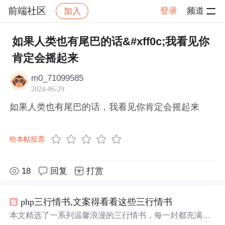
前端社区
登录
频道
加入
帖子详情
社区
前端社区
感慨
如果人类也有尾巴的话&#xff0c;我看见你
肯定会摇起来
m0_71099585
2024-06-29
如果人类也有尾巴的话，我看见你肯定会摇起来
给本帖投票
18
回复
打赏
php三行情书,文案得看看这些三行情书
本文精选了一系列温馨浪漫的三行情书，每一封都充满了