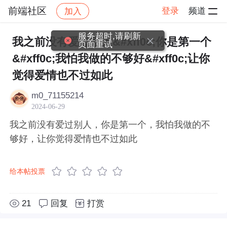
前端社区
登录
频道
加入
帖子详情
社区
前端社区
感慨
服务超时,请刷新
我之前没有爱过别人&#xff0c;你是第一个
页面重试
&#xff0c;我怕我做的不够好&#xff0c;让你
觉得爱情也不过如此
m0_71155214
2024-06-29
我之前没有爱过别人，你是第一个，我怕我做的不
够好，让你觉得爱情也不过如此
给本帖投票
21
回复
打赏