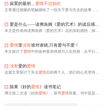
寂寞的最初，
爱情
不过如此
文章通过细腻的笔触描绘了一段关于爱与失去的故事，讲
述了在时间的流转中，
爱情
从温润变得讽刺，从风花雪月
的泡沫到孤独的青衣掩面拭泪，最终回到寂寞的最初。文
爱是什么——读弗洛姆《爱的艺术》的读后感作文3000字
中交织着爱恨交加的情感，以及对过往承诺的怀念和对未
来的迷茫。文章以诗意的语言展现了
爱情
的复杂性和人生
本文是作者阅读弗洛姆《爱的艺术》后的深刻感悟，探讨
的无常。
了
爱情
的本质并非简单的对象选择，而是个人能力的体
现。文章提出
爱情
首先是“给”，而非“得”，并阐述了父母
爱情
里
没有
谁对谁错,只有爱与不爱！
的两种不同风格的爱对孩子的影响，强调爱是一门需要修
炼的艺术。通过对自我和对方的了解，才能实现真正的尊
本文探讨了
爱情
中的各种复杂情感与人生抉择，从平行线
重和关怀，形成成熟的
爱情
观。
般的陪伴到流星般的激情，再到平凡生活中的相濡以沫，
表达了对
爱情
深刻的理解与感悟。
没有
爱的
爱情
这篇文章探讨了失去
爱情
后的两个人，他们的心灵变得空
洞，彼此间的感情只剩下痛苦和疲惫。在无爱的束缚与疏
离中，他们试图在冰冷现实中找寻温情，但爱已逝去不再
陈果《好的
爱情
》读书笔记
回来。,
博主第二次读《好的
爱情
》，探寻
爱情
答案。书中提及
爱
情
应从爱自己开始，实现自我人生。还阐述了
爱情
的要
素，如激情、理解、践行，强调真挚
爱情
是‘我们’的诞