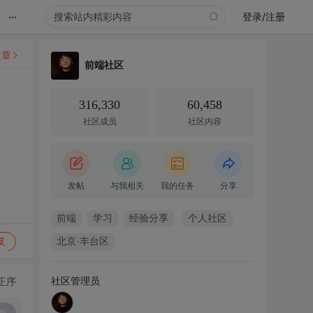
...
录
登录/注册
文章
前端社区
316,330
60,458
社区成员
社区内容
发帖
与我相关
我的任务
分享
前端
学习
经验分享
个人社区
复
北京·丰台区
社区管理员
正序