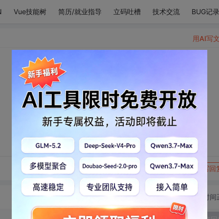
N
Vue技能树
简历/就业指导
立码吐槽
技术交流
BUG记
用AI写
。
转发到动态
举报
写回
切换为时间