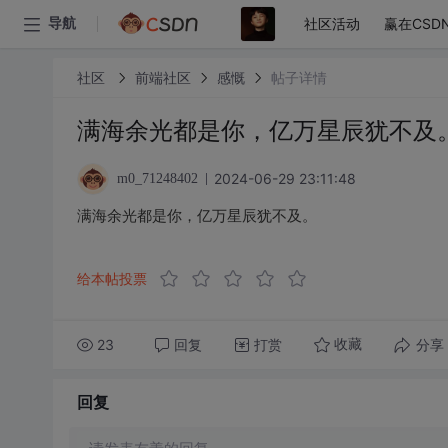
社区活动
赢在CSD
导航
社区
前端社区
感慨
帖子详情
满海余光都是你，亿万星辰犹不及
2024-06-29 23:11:48
m0_71248402
满海余光都是你，亿万星辰犹不及。
给本帖投票
23
回复
打赏
分享
收藏
回复