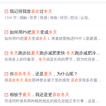
我记得我曾
喜欢
过
冬天
1316 字 | 感触 | 世界 | 情感 | 体验 | 经历 | 想法 | 认知。
如何用PS把
夏天
变成
冬天
如何用PS把
夏天
变成
冬天
1. 将素材图拖进PS中 2.新建通道
混合器调整图层，调整参数 3.选择通道面板，选中RGB通
道并创建选区，返回图层面板，选中通道混合器的蒙版，
冬天
跑步比
夏天
跑步减肥更快
冬天
跑步减肥冷怎么办
填充黑色 4.CTRL shift alt E盖印图层 5. 选择-色彩范围 6. 新
建图层，填充为白色，右键 设置混合选项的混合颜色带 7.
在很多人的印象里，
冬天
就是长肉的季节，因为吃得多，
新建图层，填充为黑色，滤镜-像素化-点状化 8. 图像-调整-
代谢慢，能耗少，自然而然会长胖。其实这种说法也缺少
阈值 9. 将图层混合模式改为滤色 ...
足够得科学依据，不仅是
冬天
，任何时候只要热量摄入多
你
喜欢
冬天
，还是
夏天
，为什么呢？
于消耗，光吃不动，都会长胖。
冬天
跑步不单单是防止脂
肪堆积，还能让身体得到更好的锻炼，增强免疫力。
冬天
很
喜欢
冬天
喜欢
那种窝在被子里的感觉
喜欢
穿很多衣服的
跑步减肥穿什么装备
冬天
跑步耳朵疼怎么办 耳朵中的血管
安全感
喜欢
开着暖气在窗边看窗外的风景
喜欢
光秃秃的树
本身就很细血流很小，加上冬季的低温血管收缩，会使得
枝
喜欢
冬天
的一切 在
冬天
最
喜欢
的就是每年一月二月那短
血管更加收缩，使得血...
相较于
夏天
，我还是更
喜欢
冬天
短的假期 把床上的被子铺的软软的 窝在里面 有时候早上
醒来也
喜欢
躺着不起来 在被子里看看书看看手机 有时候无
导读同时保有两种截然相反的观念还能正常行事，这是第
聊了望望窗外 浙江很少下雪 很羡慕北方的
冬天
可以下雪
一流智慧的标志 -- 菲茨杰拉德周末愉快。1. 今天有只鹦鹉