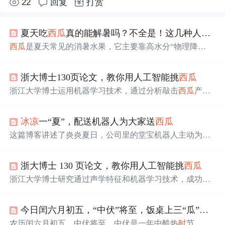
22
回复
打赏
夏天吃
西瓜
真的能解暑吗？不全是！这几种人还是注意一点好
西瓜
是夏天常见的消暑水果，它主要靠高水分“物理降
温”，能带来暂
时
的清凉，但不能替代真正的解暑。吃
西瓜
要适量，脾胃虚寒、孩童老人、高血糖或肾功能异常者更
浙大博士130页论文，教你用人工智能挑
西瓜
要注意。
西瓜
的美味还在于陪伴和仪式感，适量适
时
吃才
是解暑秘方。
浙江大学博士运用机器学习技术，通过分析敲击
西瓜
产生
的声音，成功判断
西瓜
的成熟度，准确率达到73.6%。这项
研究旨在提高瓜农收入，优化
西瓜
出口，同
时
也为消费者
冰凉
一“夏”，配送机器人为大家送
西瓜
提供更科学的挑瓜方法。
这篇博客讲述了炎炎夏日，公司里的堂宝机器人主动为员
工送
西瓜
，展现了其可爱的外表、实用的功能和如何提升
团队工作效率，使得工作环境更加清凉愉快。
浙大博士 130 页论文，教你用人工智能挑
西瓜
浙江大学博士研究通过声学特征和机器学习技术，成功地
开发出一种判断
西瓜
成熟度和内部空心状态的方法，准确
率高达73.6%。这项研究不仅有助于提高瓜农收入，还能让
今日闰六月初五，“中伏”将至，饭桌上三“瓜”吃着好，别忘了
吃瓜群众轻松挑选到最甜的
西瓜
。
农历闰六月初五，中伏将至。中伏是一年中酷热
时
节，历