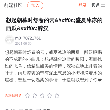
前端社区
登录
频道
加入
帖子详情
社区
前端社区
感慨
想起朝暮时舒卷的云&#xff0c;盛夏冰凉的
西瓜&#xff0c;醉汉
m0_70721761
2024-06-30
想起朝暮时舒卷的云，盛夏冰凉的西瓜，醉汉哼唱
的不成调的小曲儿；想起融化冰雪的暖阳，海面掠
过的飞鸟，信箱里甜美的情诗，深秋在地上睡着的
叶子，雨后凉爽的带有泥土气息的小街和滴着水的
屋檐，想起一切温柔的事情，于是就联想到了你❤️
给本帖投票