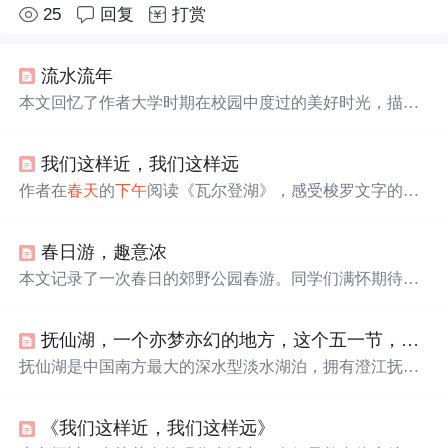
25
回复
打赏
流水流年
本文回忆了作者大学时期在校园中度过的美好时光，描述
了
午后
阳光
、湖边景色以及图书馆等场景，表达了对那段
岁月的怀念。
我们这样近，我们这样远
作者在
春天
的
下午
阅读《瓦尔登湖》，感受梭罗文字的魅
力，回忆夏洛蒂等作家的时代。感慨现实中人们为名利追
逐，情感交流匮乏，在虚拟网络寻找知己却疲惫困顿。作
春日游，趣意浓
者认为文字是心灵寄托，写作能带来思维空间。
本文记录了一次春日的郊野公园春游。同学们满怀期待出
发，在公园欣赏到油菜花、柳树、野花等春日美景，还进
行了放风筝、
野餐
、绘画、游戏等活动。大家不仅收获了
抚仙湖，一个亦梦亦幻的地方，这个五一节，我们骑友′的诗和远方
快乐，友谊和团队协作能力也得到提升，留下美好回忆。
抚仙湖是中国南方最大的深水型淡水湖泊，拥有澄江抚仙
湖、
阳光
海岸、禄冲沙滩等多个著名景点，适合游泳、骑
行和赏花。湖心岛和大小黑天潭的沙滩活动丰富，湖滨公
《我们这样近，我们这样远》
园则提供休闲放松的环境。