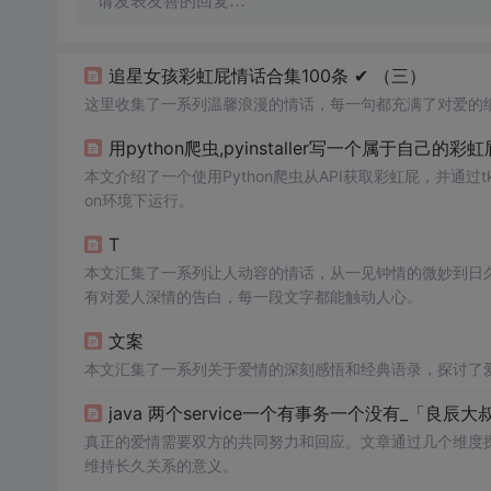
请发表友善的回复…
追星女孩彩虹屁情话合集100条 ✔︎ （三）
这里收集了一系列温馨浪漫的情话，每一句都充满了对爱的
用python爬虫,pyinstaller写一个属于自
本文介绍了一个使用Python爬虫从API获取彩虹屁，并通过tkin
on环境下运行。
T
本文汇集了一系列让人动容的情话，从一见钟情的微妙到日
有对爱人深情的告白，每一段文字都能触动人心。
文案
本文汇集了一系列关于爱情的深刻感悟和经典语录，探讨了
java 两个service一个有事务一个没有_「良
真正的爱情需要双方的共同努力和回应。文章通过几个维度
维持长久关系的意义。