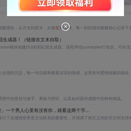
发表回
细腻描绘，从月光到星光，从微
笑
到眼神，每一刻的感动都被精心记录下
己的彩虹屁生成器！（链接在文末自取）
ter模块创建GUI的彩虹屁生成器。该程序经pyinstaller打包后，可在无P
久生情的沉淀，每一句话都承载着深深的情感。这里有对爱情细腻的描绘
爱情中的坚持与放手、勇敢与胆怯，以及如何面对感情中的种种挑战。
辰大叔」一个男人心里有没有你，就看这两个字...
探讨了在感情世界里主动联系的重要性，并强调了相互之间的关注和支持