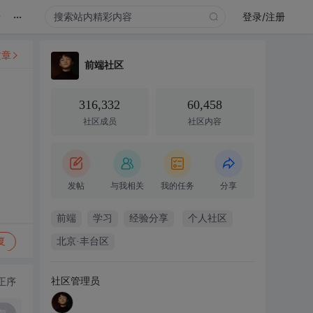
...
录
登录/注册
文章
前端社区
316,332
60,458
社区成员
社区内容
发帖
与我相关
我的任务
分享
前端
学习
经验分享
个人社区
复
北京·丰台区
社区管理员
正序