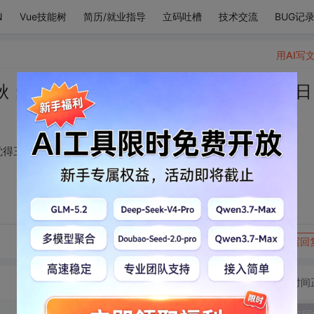
N
Vue技能树
简历/就业指导
立码吐槽
技术交流
BUG记
用AI写
秋；你朝我笑，我又觉得三秋未见不过一日
觉得三秋未见不过一日
转发到动态
举报
写回
切换为时间