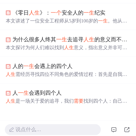
介绍了
人生
坐标是2×2矩阵，童年时无意识选择并影响
一生
。详细解读了四种
人生
坐标的特点、行为表现及现实意
《零日
人生
》：
一个
安全人的
一生
纪实
义，还给出改变
人生
坐标的方法，如觉察默认坐标、挑战
旧信念等。
本文讲述了一位安全工程师从5岁到100岁的
一生
。他从小
对电子设备充满好奇，大学加入CTF战队，后成为红队安
全顾问、决策防线编织者等。他为数据安全贡献
一生
，虽
为什么很多人终其
一生
去追寻
人生
的意义而不可得？
面临身体问题和时代更迭，但始终坚守，最终离世，留下
未完成的遗憾。
本文探讨为何人们难以找到
人生
意义，指出意义并非可寻
找的目标，而是投入生活的副产品。意义具有流动性，植
根于具体行动与关系之中，现代性带来的选择过剩与对绝
人的
一生
会遇上的四个人
对意义的执念加剧了迷失。真正的出路在于从追寻转向创
造，在具体实践中构建属于自己的小叙事。
人生
需经历寻找四位不同角色的爱情过程：首先是自我认
知，接着是最爱的人教会我们如何去爱，然后是最爱你的
人让你感受被爱，最后是陪伴
一生
的人。这四者往往并非
人
一生
会遇到四个人
同一人。
人生
是一场关于爱的追寻，我们
需要
找到四个人：自己、
最爱的人、最爱你的人以及共度
一生
的人。经历爱与被
爱，才能懂得如何去爱。
说点什么…