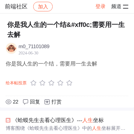
前端社区
登录
频道
加入
帖子详情
社区
前端社区
感慨
你是我人生的一个结&#xff0c;需要用一生
去解
m0_71101089
2024-06-30
你是我人生的一个结，需要用一生去解
给本帖投票
22
回复
打赏
《蛤蟆先生去看心理医生》---
人生
坐标
博客围绕《蛤蟆先生去看心理医生》中的
人生
坐标展开。