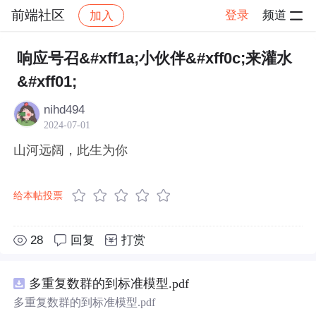
前端社区
登录
频道
加入
帖子详情
社区
前端社区
感慨
响应号召&#xff1a;小伙伴&#xff0c;来灌水
&#xff01;
nihd494
2024-07-01
山河远阔，此生为你
给本帖投票
28
回复
打赏
多重复数群的到标准模型.pdf
多重复数群的到标准模型.pdf