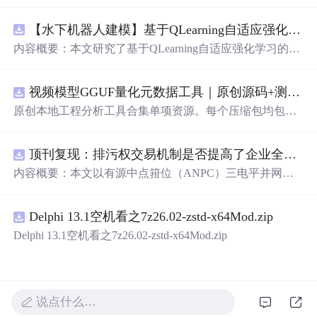
【水下机器人建模】基于QLearning自适应强化学习PID控制器在AUV中的应用研究（Matlab代码实现）
内容概要：本文研究了基于QLearning自适应强化学习的PI
D控制器在自主水下航行器（AUV）中的应用，通过Matla
b代码实现了对水下机器人的动力学建模与运动控制。重点
视频模型GGUF量化元数据工具｜原创源码+测试+离线报告
探讨了将强化学习算法QLearning与传统PID控制相结合的
方法，以提升AUV在复杂、时变及非线性水下环境中的自
原创本地工程分析工具合集单项资源。每个压缩包均包含
适应控制能力。文中系统分析了AUV的运动学与动力学特
完整 JavaScript/Node.js 源码、3 项自动化测试、可复现合
性，阐述了传统PID参数整定面临的挑战，并提出采用QLe
成示例、离线 HTML/JSON/SVG 报告、1080×720 真实运
arning算法在线动态优化PID控制器的比例、积分和微分参
顶刊复现：排污权交易机制是否提高了企业全要素生产率 -来自中国上市公司的证据（论文+数据）
行效果图、README、运行说明、功能清单、MIT License
数，从而实现对系统误差、响应速度、超调量等性能指标
及原创授权声明。Node.js 18+ 可直接运行，零第三方运行
内容概要：本文以有源中点箝位（ANPC）三电平并网逆
的综合优化。通过Matlab仿真实验验证了该复合控制策略
依赖，适合开发者进行工程预检、质量审查和交付复核。
变器为研究对象，提出并构建了一套融合双极性倍频脉宽
在轨迹跟踪精度、抗外部干扰能力和系统鲁棒性方面的显
调制（DPWMA）、正负序分离锁相控制与电网电压前馈
著优势，充分展示了强化学习在智能水下装备自主控制领
Delphi 13.1空机看之7z26.02-zstd-x64Mod.zip
的一体化高性能并网控制策略。通过深入分析ANPC三电
域的可行性和应用潜力。; 适合人群：具备自动控制理论基
平拓扑在开关损耗均衡、中点电位可控性及输出谐波低等
Delphi 13.1空机看之7z26.02-zstd-x64Mod.zip
础、强化学习基础知识及Matlab编程能力的研究生、科研
方面的结构优势，确立了其作为大功率高质量并网系统的
人员和自动化、海洋工程、机器人等相关领域的技术研发
硬件基础。在此基础上，DPWMA调制策略有效提升等效
人员。; 使用场景及目标：①用于水下机器人、无人潜航器
开关频率，显著降低输出电流电压的总谐波畸变率，优化
等智能移动装备的高精度运动控制系统设计与开发；②开
稳态电能质量；正负序分离锁相技术精准剥离电网电压中
说点什么…
展强化学习与经典控制理论融合创新的教学案例与科学研
的负序扰动分量，保障电网不平衡工况下的相位同步精度
究；③解决传统固定参数PID控制器在面对模型不确定性