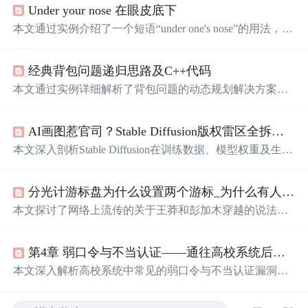
Under your nose 在眼皮底下
本文通过实例介绍了一个短语“under one's nose”的用法，该
短语用于形容某人在他人眼皮底下公然行事的情况，同时
也指某物就在眼前却未被注意到的情形。
经典背包问题递归思路及C++代码
本文通过实例详细解析了背包问题的动态规划解决方案，
利用递归思想分步骤展示如何找到最大价值组合。
AI画图惹官司？Stable Diffusion版权雷区全拆解（附避坑指南）
本文深入剖析Stable Diffusion在训练数据、模型权重及生成
内容方面的版权风险，涵盖国内外法律纠纷案例与企业合
规挑战。针对开发者和设计师面临的实际问题，提供Prom
分光计游标盘为什么设置两个游标_为什么有人说历史上的王莽就是在罗布泊失踪的彭加木穿越而成的？...
pt审计、LoRA私有化训练、水印声明等实用技术应对策
略，并强调留痕管理与团队合规意识的重要性。
本文探讨了网络上流传的关于王莽和彭加木穿越的说法，
分析了两人被误认为穿越者的缘由，并从历史事实出发，
理性剖析了这些说法的可信度。
第4章 弱口令与不当认证——通往高校系统后门的“万能钥匙”
本文深入解析高校系统中常见的弱口令与不当认证漏洞，
揭示其技术原理及成因，包括明文存储密码、缺乏尝试限
制和逻辑缺陷等。通过真实案例说明危害，并介绍白帽子