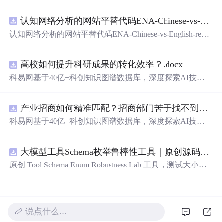
在技术转移、成果转化、技术经纪、知识产权、产业创
新、科技招商等垂直领域的多样化应用场景，研究科技创
认知网络分析的网站平替代码ENA-Chinese-vs-English-reproducible.zip
新领域的AI+数智化解决方案，推动科技创新与产业创新
智能化发展。
认知网络分析的网站平替代码ENA-Chinese-vs-English-repro
ducible.zip
高校如何提升科研成果的转化效率？.docx
科易网基于40亿+科创知识图谱数据库，深度探索AI技术
在技术转移、成果转化、技术经纪、知识产权、产业创
新、科技招商等垂直领域的多样化应用场景，研究科技创
产业招商如何精准匹配？招商部门苦于找不到符合产业链补链强链方向的目标企业怎么办？.docx
新领域的AI+数智化解决方案，推动科技创新与产业创新
智能化发展。
科易网基于40亿+科创知识图谱数据库，深度探索AI技术
在技术转移、成果转化、技术经纪、知识产权、产业创
新、科技招商等垂直领域的多样化应用场景，研究科技创
大模型工具Schema枚举鲁棒性工具｜原创源码+测试+离线报告
新领域的AI+数智化解决方案，推动科技创新与产业创新
智能化发展。
原创 Tool Schema Enum Robustness Lab 工具，测试大小
写、别名、未知枚举、空值与多语言取值对工具参数校验
和修复的影响。压缩包包含完整源码、3 项自动化测试、
可复现合成示例、离线 HTML/JSON/SVG 报告、1080×720
真实运行效果图、README、运行说明、功能清单、MIT
说点什么…
License 及原创与授权声明。运行时零第三方依赖，不包含