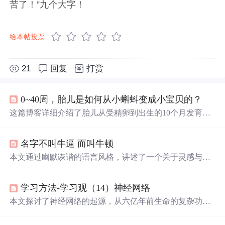
苦了！”九个大字！
给本帖投票
21
回复
打赏
0~40周，胎儿是如何从小蝌蚪变成小宝贝的？
这篇博客详细介绍了胎儿从受精卵到出生的10个月发育过
程。从第一周的受精卵形成，到第四周
心脏
开始生长，再
到第二个月主要器官发育，接着第三个月胎儿开始有面部
名字不叫牛逼 而叫牛顿
表情和手脚活动，直至第十个月胎儿完全成熟，准备好迎
接世界。整个过程中，胎儿的
听力
、味觉、触觉逐渐发
本文通过幽默诙谐的语言风格，讲述了一个关于灵感与创
展，神经系统和身体机能不断成熟，每个阶段都充满了生
造的故事。作者通过虚构的情节，表达了对于创造和灵感
命的
奇迹
。
突然降临的期待。
学习方法-学习观（14）神经网络
本文探讨了神经网络的起源，从六亿年前生命的复杂功能
涌现讲起，深入解析神经网络的学习方式及其对现代学习
的影响。揭示了神经网络如何通过突触可塑性和经验总结