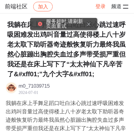
前端社区
登录
频道
加入
帖子详情
社区
前端社区
感慨
服务超时,请刷新
我躺在床上手舞足蹈口吐白沫心跳过速呼
页面重试
吸困难发出鸡叫音量过高使得楼上八十岁
老太取下助听器奇迹般恢复听力最终我虽
然心脏蹦出胸腔失血过多声带受损严重但
我还是在床上写下了“太太神仙下凡辛苦
了&#xff01;”九个大字&#xff01;
m0_71039715
2024-07-01
我躺在床上手舞足蹈口吐白沫心跳过速呼吸困难发
出鸡叫音量过高使得楼上八十岁老太取下助听器奇
迹般恢复听力最终我虽然心脏蹦出胸腔失血过多声
带受损严重但我还是在床上写下了“太太神仙下凡辛