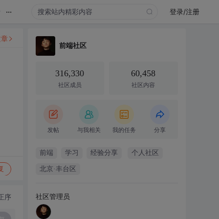
...
录
登录/注册
文章
前端社区
316,330
60,458
社区成员
社区内容
发帖
与我相关
我的任务
分享
前端
学习
经验分享
个人社区
复
北京·丰台区
社区管理员
正序