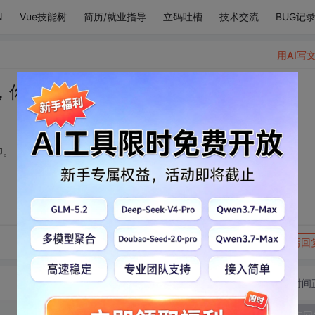
N
Vue技能树
简历/就业指导
立码吐槽
技术交流
BUG记
用AI写
，你是我最美好的信仰。
仰。
转发到动态
举报
写回
切换为时间