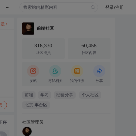
...
录
登录/注册
文章
前端社区
316,330
60,458
社区成员
社区内容
发帖
与我相关
我的任务
分享
前端
学习
经验分享
个人社区
复
北京·丰台区
社区管理员
正序