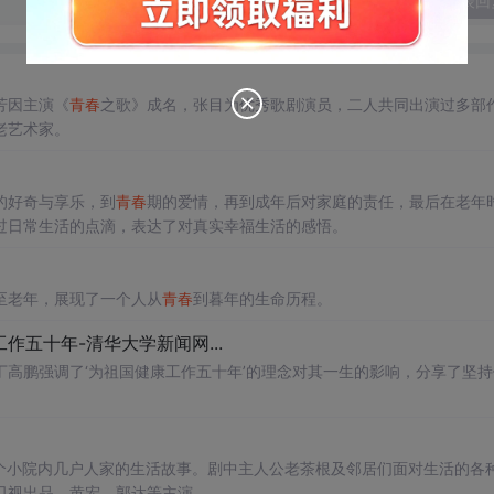
发表回
芳因主演《
青春
之歌》成名，张目为优秀歌剧演员，二人共同出演过多部
老艺术家。
的好奇与享乐，到
青春
期的爱情，再到成年后对家庭的责任，最后在老年
过日常生活的点滴，表达了对真实幸福生活的感悟。
至老年，展现了一个人从
青春
到暮年的生命历程。
五十年-清华大学新闻网...
高鹏强调了‘为祖国健康工作五十年’的理念对其一生的影响，分享了坚持
个小院内几户人家的生活故事。剧中主人公老茶根及邻居们面对生活的各
卫视出品，黄宏、郭达等主演。