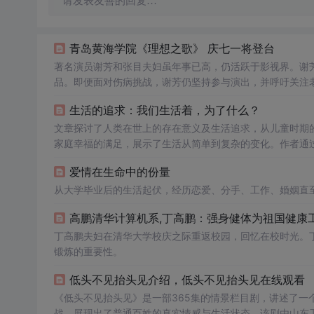
请发表友善的回复…
青岛黄海学院《理想之歌》 庆七一将登台
著名演员谢芳和张目夫妇虽年事已高，仍活跃于影视界。谢
品。即便面对伤病挑战，谢芳仍坚持参与演出，并呼吁关注
生活的追求：我们生活着，为了什么？
文章探讨了人类在世上的存在意义及生活追求，从儿童时期
家庭幸福的满足，展示了生活从简单到复杂的变化。作者通
爱情在生命中的份量
从大学毕业后的生活起伏，经历恋爱、分手、工作、婚姻直
高鹏清华计算机系,丁高鹏：强身健体为祖国健康工作
丁高鹏夫妇在清华大学校庆之际重返校园，回忆在校时光。丁
锻炼的重要性。
低头不见抬头见介绍，低头不见抬头见在线观看
《低头不见抬头见》是一部365集的情景栏目剧，讲述了一
战，展现出了普通百姓的真实情感与生活状态。该剧由山东