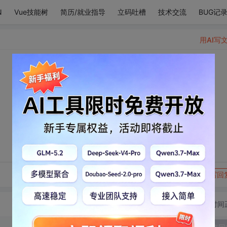
N
Vue技能树
简历/就业指导
立码吐槽
技术交流
BUG记
用AI写
转发到动态
举报
写回
切换为时间