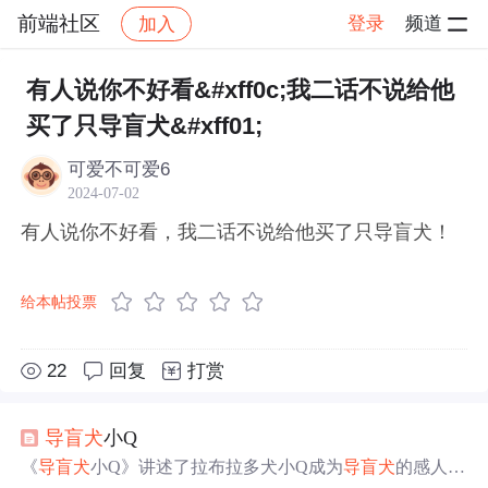
前端社区
登录
频道
加入
帖子详情
社区
前端社区
感慨
有人说你不好看&#xff0c;我二话不说给他
买了只导盲犬&#xff01;
可爱不可爱6
2024-07-02
有人说你不好看，我二话不说给他买了只导盲犬！
给本帖投票
22
回复
打赏
导盲犬
小Q
《
导盲犬
小Q》讲述了拉布拉多犬小Q成为
导盲犬
的感人故