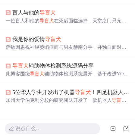
事。小Q经过严格训练，陪伴盲人渡边先生度过艰难岁
月。影片以其简单直接的叙述方式和平实的情感在日本及
盲人与他的
导盲犬
香港获得巨大成功。
一位盲人和他的
导盲犬
在死后面临选择，天堂之门只允许
其中一个进入。天使安排了一场赛跑决定胜负，而盲人的
决定展现了非凡的情感纽带。
我是你的爱情
导盲犬
萨敏因患视神经萎缩症而与男友赫南分手，并独自面对失
明的挑战。在使用
导盲犬
服务的过程中，她意外发现自己
的“
导盲犬
”竟是前男友赫南假扮。最终两人克服困难，重
导盲犬
辅助物体检测系统源码分享
新走到一起。
此博客围绕
导盲犬
辅助物体检测系统展开，基于改进YOL
Ov8算法。介绍了研究背景与意义，展示图片、视频，
说
明数据集信息。提供项目环境部署、YOLOv8训练及创新
5位华人学生开发出了机器
导盲犬
！四足机器人技能又+1
点代码加载调参等视频教程，讲解原始算法原理、核心源
码，还提及系统整体结构和获取完整资源的链接。
加州大学伯克利分校的研究团队开发了一款机器人
导盲犬
，配备可自动切换松紧状态的牵引绳，帮助盲人在室内环
境中安全穿行。这款机器
导盲犬
使用2DLiDAR感应环境，
摄像头探测方向，通过混合物理人机交互模型规划路径，
成本远低于训练动物
导盲犬
，有望成为未来导盲的理想选
说点什么…
择。