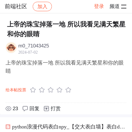
前端社区
登录
频道
加入
帖子详情
社区
前端社区
感慨
上帝的珠宝掉落一地 所以我看见满天繁星
和你的眼睛
m0_71043425
2024-07-02
上帝的珠宝掉落一地 所以我看见满天繁星和你的眼
睛
给本帖投票
23
回复
打赏
python浪漫代码表白npy_【交大表白墙】表白dxy小姐姐，十里春风不如你，三里桃花不及卿，要每天开心哦！...