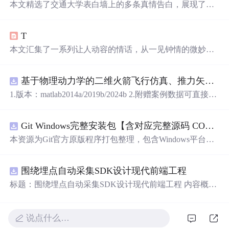
本文精选了交通大学表白墙上的多条真情告白，展现了学
生们之间的浪漫情怀与纯真情感。从深情的表白到温馨的
祝福，每一条都充满了对美好爱情的向往。
T
本文汇集了一系列让人动容的情话，从一见钟情的微妙到
日久生情的沉淀，每一句话都承载着深深的情感。这里有
对爱情细腻的描绘，也有对爱人深情的告白，每一段文字
基于物理动力学的二维火箭飞行仿真、推力矢量建模和闭环俯仰角控制，采用MATLABSimulink技术。.zip
都能触动人心。
1.版本：matlab2014a/2019b/2024b 2.附赠案例数据可直接运
行。 3.代码特点：参数化编程、参数可方便更改、代码编
程思路清晰、注释明细。 4.适用对象：计算机，电子信息
Git Windows完整安装包【含对应完整源码 COPYING协议 GPL‑v2】
工程、数学等专业的大学生课程设计、期末大作业和毕业
设计。
本资源为Git官方原版程序打包整理，包含Windows平台Git
二进制安装程序、对应版本完整源代码、GPL‑v2协议COP
YING文件。 软件协议：GNU General Public License v2 (G
围绕埋点自动采集SDK设计现代前端工程
PL‑v2)。 Git为开源软件，官方原版可以免费获取。本资源
仅为整理归档，非本人原创作品。 分发遵从GPL‑v2许可要
标题：围绕埋点自动采集SDK设计现代前端工程 内容概
求：压缩包内附带完整源码与原始版权协议文件。 请勿将
要：围绕核心链路、并发控制、异常补偿与可观测性建
本资源冒充为原创软件。 适用人群：Windows开发人员，
设，说明围绕埋点自动采集SDK设计现代前端工程的关键
用于版本控制。 使用场景：本地Git环境部署。
实现重点。 https://m.qzgqxd.com/news/zuqiu/11900.html http
说点什么…
s://m.uniintell.com/index https://m.uniintell.com/live/zuqiu/ http