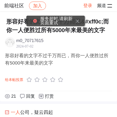
前端社区
登录
频道
加入
帖子详情
社区
前端社区
感慨
服务超时,请刷新
形容好看的文字不过千万而已&#xff0c;而
页面重试
你一人便胜过所有5000年来最美的文字
m0_70717615
2024-07-02
形容好看的文字不过千万而已，而你一人便胜过所
有5000年来最美的文字
给本帖投票
21
回复
打赏
一人
公司，疑云四起