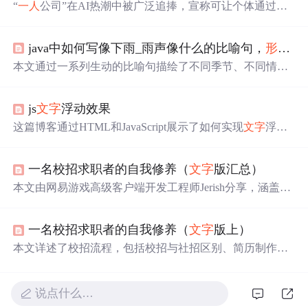
“
一人
公司”在AI热潮中被广泛追捧，宣称可让个体通过AI
工具实现低投入高产出创业。然而现实中，多数案例仍依
赖原有资源积累，AI仅作为辅助工具。成功受限于个人综
java中如何写像下雨_雨声像什么的比喻句，
形容
下
合能力，且面临市场竞争、用户新鲜感消退等问题。当前
宣传常夸大AI作用，掩盖真实挑战。
本文通过一系列生动的比喻句描绘了不同季节、不同情境
下雨声的独特韵味。从夏天响亮的拍打声到春天轻柔的低
鸣，再到冬夜中的细腻呢喃，作者用
文字
勾勒出一幅幅雨
js
文字
浮动效果
景画卷，引领读者进入一个由雨声编织的梦幻世界。
这篇博客通过HTML和JavaScript展示了如何实现
文字
浮动
的效果。作者利用CSS设置元素的绝对定位，JavaScript则
用来随机生成
文字
的初始位置和透明度变化，营造出
文字
一名校招求职者的自我修养（
文字
版汇总）
在页面上随机飘动的视觉效果。此外，文中还包含了对CS
S样式和JavaScript事件监听的运用，增加了互动性和趣味
本文由网易游戏高级客户端开发工程师Jerish分享，涵盖校
性。
招概况、简历准备、复习提升、笔试与面试技巧，旨在帮
助应届毕业生掌握求职核心，提高竞争力。
一名校招求职者的自我修养（
文字
版上）
本文详述了校招流程，包括校招与社招区别、简历制作、
复习提升、笔试与面试技巧，覆盖互联网大厂求职标准，
适合即将求职的技术类学生。
说点什么…