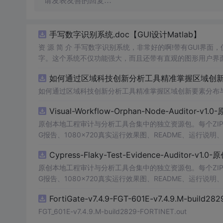
请发表友善的回复…
手写数字识别系统.doc【GUI设计Matlab】
资 源 简 介 手写数字识别系统，非常好的啊!带有GUI界面
字。这个系统不仅功能强大，而且还带有直观的图形用户界面
的识别结果。这个系统可以在各种场景中使用，无论是学校
如何通过区域科技创新分析工具精准掌握区域创新要
便和实用的工具，你一定会喜欢它的！
如何通过区域科技创新分析工具精准掌握区域创新要素分布
Visual-Workflow-Orphan-Node-Auditor-v1
原创本地工程审计与分析工具合集中的独立资源包。每个ZIP
G报告、1080×720真实运行效果图、README、运行说明、功
m test验证算法，执行npm run report生成报
Cypress-Flaky-Test-Evidence-Auditor-v1
源码、Logo、官方截图、论文、生产日志或其他受限素材
原创本地工程审计与分析工具合集中的独立资源包。每个ZIP
G报告、1080×720真实运行效果图、README、运行说明、功
m test验证算法，执行npm run report生成报
FortiGate-v7.4.9-FGT-601E-v7.4.9.M-build28
源码、Logo、官方截图、论文、生产日志或其他受限素材
FGT_601E-v7.4.9.M-build2829-FORTINET.out