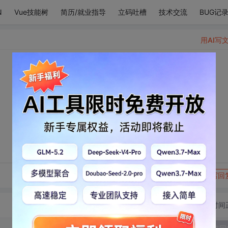
N
Vue技能树
简历/就业指导
立码吐槽
技术交流
BUG记
用AI写
转发到动态
举报
写回
切换为时间