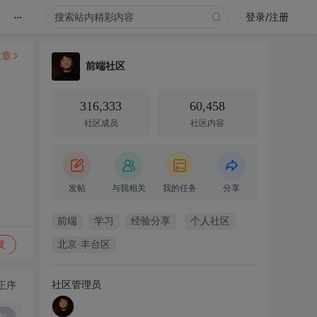
...
录
登录/注册
文章
前端社区
316,333
60,458
社区成员
社区内容
发帖
与我相关
我的任务
分享
前端
学习
经验分享
个人社区
复
北京·丰台区
社区管理员
正序