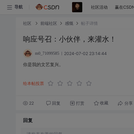
社区活动
赢在CSD
导航
社区
前端社区
感慨
帖子详情
响应号召：小伙伴，来灌水！
2024-07-02 23:14:44
m0_71099585
你是我的文艺复兴。
给本帖投票
22
回复
打赏
分享
收藏
回复