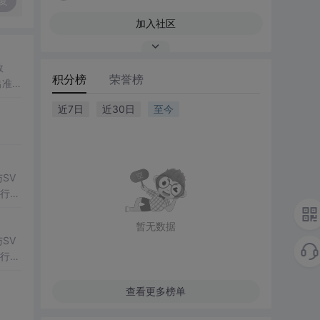
复
加入社区
数
积分榜
荣誉榜
出准确
常方
近7日
近30日
至今
SV
行np
项目
暂无数据
SV
行np
项目
查看更多榜单