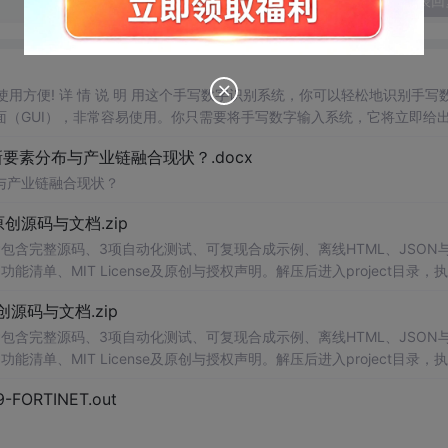
发表回
，使用方便! 详 情 说 明 用这个手写数字识别系统，你可以轻松地识别手写
（GUI），非常容易使用。你只需要将手写数字输入系统，它将立即给
、工作还是日常生活，都能为你提供快速和准确的识别服务。它是一个非
素分布与产业链融合现状？.docx
与产业链融合现状？
.0-原创源码与文档.zip
包含完整源码、3项自动化测试、可复现合成示例、离线HTML、JSON与
能清单、MIT License及原创与授权声明。解压后进入project目录，执
告，也可通过本地静态服务器打开网页。运行时零第三方依赖，不包含热点产品或开源
.0-原创源码与文档.zip
。适合前端开发、AI应用工程、测试审计和课程实践。
包含完整源码、3项自动化测试、可复现合成示例、离线HTML、JSON与
能清单、MIT License及原创与授权声明。解压后进入project目录，执
告，也可通过本地静态服务器打开网页。运行时零第三方依赖，不包含热点产品或开源
29-FORTINET.out
。适合前端开发、AI应用工程、测试审计和课程实践。